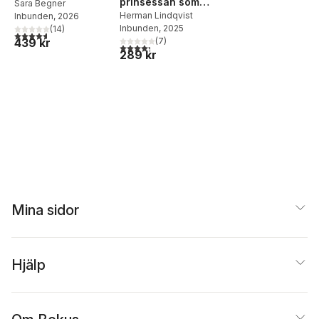
prinsessan som
Sara Begner
aldrig gav upp
Herman Lindqvist
Inbunden
, 2026
Inbunden
, 2025
(
14
)
4,6
utav 5 stjärnor. Totalt antal röster:
439 kr
(
7
)
4,3
utav 5 stjärnor. Totalt antal röster:
289 kr
Mina sidor
Hjälp