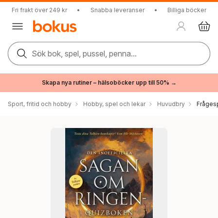
Fri frakt över 249 kr
•
Snabba leveranser
•
Billiga böcker
Sök bok, spel, pussel, penna...
Skapa nya rutiner – hälsoböcker upp till 50% →
Sport, fritid och hobby
Hobby, spel och lekar
Huvudbry
Frågesp