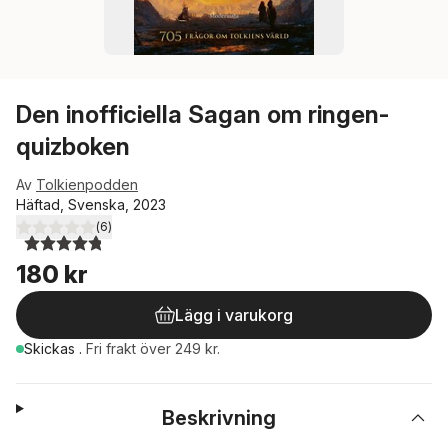
Den inofficiella Sagan om ringen-
quizboken
Av
Tolkienpodden
Häftad, Svenska, 2023
(
6
)
4,8
utav 5 stjärnor. Totalt antal röster:
180 kr
Lägg i varukorg
Skickas
.
Fri frakt över 249 kr.
Beskrivning