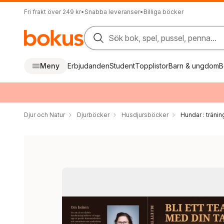
Fri frakt över 249 kr
•
Snabba leveranser
•
Billiga böcker
Sök bok, spel, pussel, penna...
Meny
Erbjudanden
Student
Topplistor
Barn & ungdom
B
Djur och Natur
Djurböcker
Husdjursböcker
Hundar : träni