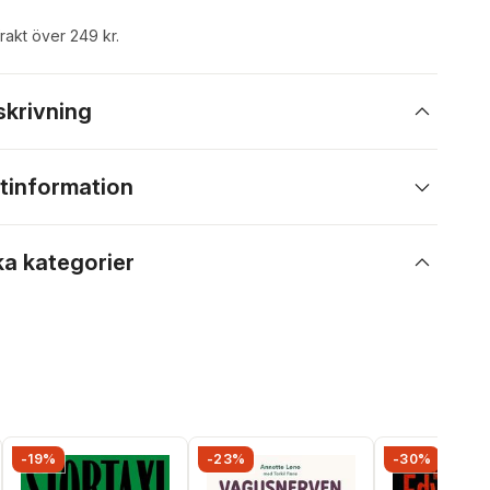
frakt över 249 kr.
skrivning
tinformation
ka kategorier
-19%
-23%
-30%