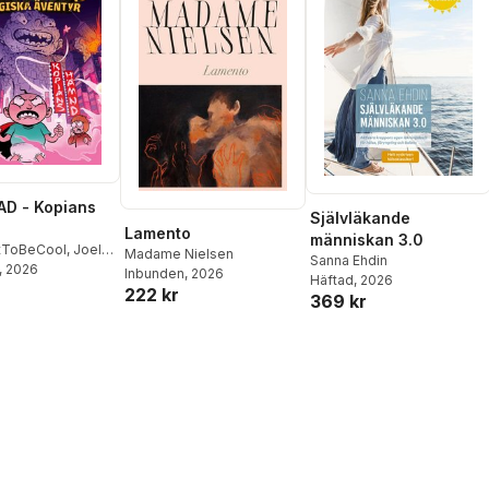
D - Kopians
Självläkande
Lamento
människan 3.0
tToBeCool
,
Joel
Madame Nielsen
Sanna Ehdin
on
, 2026
,
Emil Ejdemo
Inbunden
, 2026
Häftad
, 2026
tor Beer
222 kr
369 kr