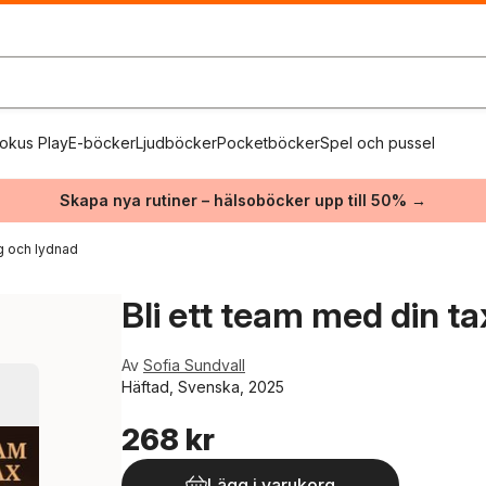
okus Play
E-böcker
Ljudböcker
Pocketböcker
Spel och pussel
Skapa nya rutiner – hälsoböcker upp till 50% →
ng och lydnad
Bli ett team med din ta
Av
Sofia Sundvall
Häftad, Svenska, 2025
268 kr
Lägg i varukorg