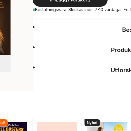
Beställningsvara.
Skickas
inom 7-10 vardagar
.
Fri 
Be
Produk
Utfors
ad!
Nyhet