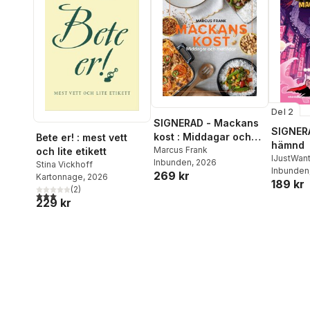
Del 2
SIGNERAD - Mackans
SIGNERA
kost : Middagar och
Bete er! : mest vett
hämnd
matlådor
Marcus Frank
och lite etikett
IJustWan
Inbunden
, 2026
Stina Vickhoff
Adolphs
Inbunden
269 kr
Kartonnage
, 2026
189 kr
Beer
,
Vic
(
2
)
3,0
utav 5 stjärnor. Totalt antal röster:
229 kr