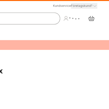
Kundservice
Företagskund?
x