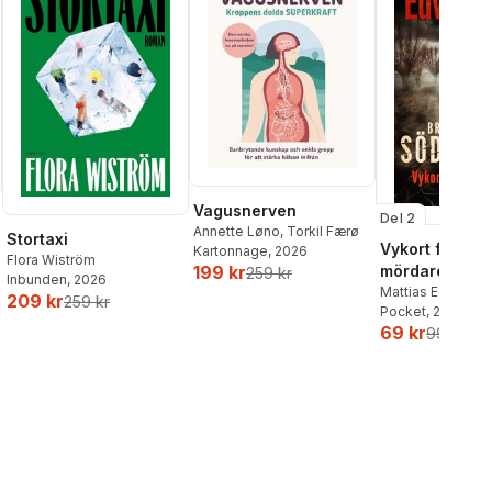
Vagusnerven
Del 2
Annette Løno
,
Torkil Færø
Stortaxi
Vykort från en
Kartonnage
, 2026
Flora Wiström
mördare
199 kr
259 kr
Inbunden
, 2026
Mattias Edvards
209 kr
259 kr
Pocket
, 2026
69 kr
99 kr