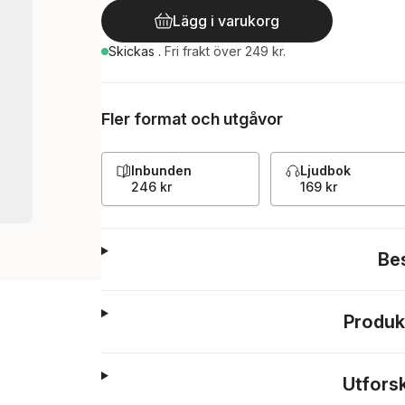
Lägg i varukorg
Skickas
.
Fri frakt över 249 kr.
Fler format och utgåvor
Inbunden
Ljudbok
246 kr
169 kr
Be
Produk
Utfors