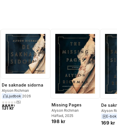
De saknade sidorna
Alyson Richman
Ljudbok
2026
(
5
)
4,4
utav 5 stjärnor. Totalt antal röster:
Missing Pages
De saknade s
131 kr
Alyson Richman
Alyson Richman
Häftad
, 2025
E-bok
2026
198 kr
169 kr