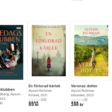
En förlorad kärlek
Veronas dotter
sklubben
Alyson Richman
Alyson Richman
ndberg
,
Alyson
Pocket
, 2021
Inbunden
, 2023
2023
M.J Rose
(
25
)
(
3
)
4,0
utav 5 stjärnor. Totalt antal röster:
3,0
utav 5 stjärnor. Totalt ant
4
)
89 kr
246 kr
stjärnor. Totalt antal röster: