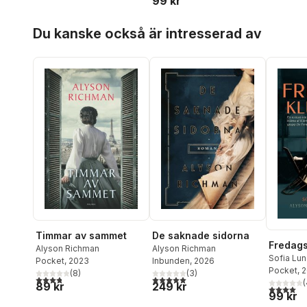
99 kr
Hoppa över listan
Du kanske också är intresserad av
Timmar av sammet
De saknade sidorna
Fredag
Alyson Richman
Alyson Richman
Sofia Lu
Pocket
, 2023
Inbunden
, 2026
Richman
Pocket
, 
,
(
8
)
(
3
)
3,8
utav 5 stjärnor. Totalt antal röster:
5,0
utav 5 stjärnor. Totalt antal röster:
(
89 kr
249 kr
4,0
utav 5 
99 kr