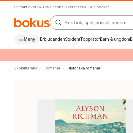
Fri frakt över 249 kr
•
Snabba leveranser
•
Billiga böcker
Sök bok, spel, pussel, penna...
Meny
Erbjudanden
Student
Topplistor
Barn & ungdom
B
Skönlitteratur
Romaner
Historiska romaner