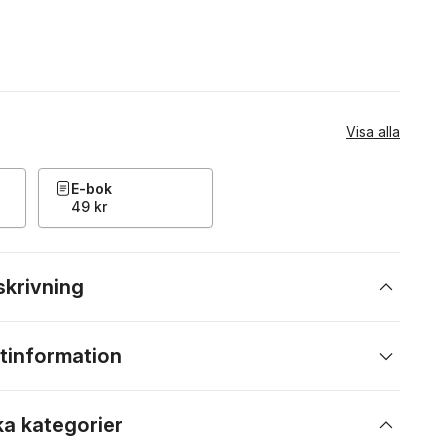
Visa alla
E-bok
49 kr
skrivning
tinformation
ka kategorier