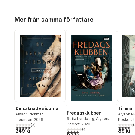
Hoppa över listan
Mer från samma författare
De saknade sidorna
Timmar
Fredagsklubben
Alyson Richman
Alyson R
Sofia Lundberg
,
Alyson
Inbunden
, 2026
Pocket
, 
Richman
Pocket
, 2023
,
M.J Rose
(
3
)
(
5,0
utav 5 stjärnor. Totalt antal röster:
3,8
utav 5 
(
4
)
249 kr
89 kr
4,0
utav 5 stjärnor. Totalt antal röster: