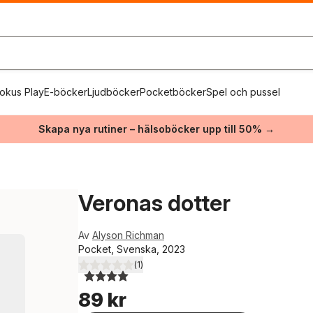
okus Play
E-böcker
Ljudböcker
Pocketböcker
Spel och pussel
Skapa nya rutiner – hälsoböcker upp till 50% →
Veronas dotter
Av
Alyson Richman
Pocket, Svenska, 2023
(
1
)
4,0
utav 5 stjärnor. Totalt antal röster:
89 kr