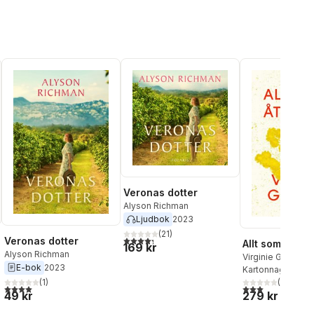
Veronas dotter
Alyson Richman
Ljudbok
2023
(
21
)
4,3
utav 5 stjärnor. Totalt antal röster:
Veronas dotter
Allt som åters
169 kr
Alyson Richman
Virginie Grimaldi
E-bok
2023
Kartonnage
, 202
(
1
)
(
2
)
al röster:
4,0
utav 5 stjärnor. Totalt antal röster:
3,0
utav 5 stjärnor
49 kr
279 kr