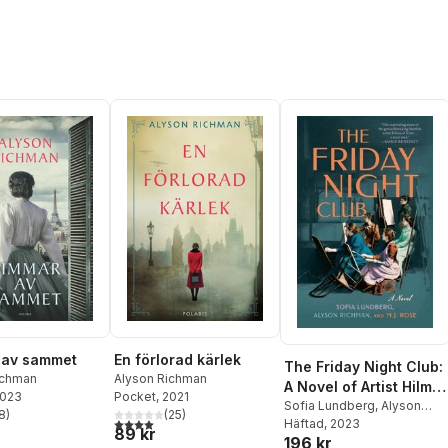
 av sammet
En förlorad kärlek
The Friday Night Club:
ichman
Alyson Richman
A Novel of Artist Hilma
2023
Pocket
, 2021
AF Klint and Her
Sofia Lundberg
,
Alyson
8
)
(
25
)
stjärnor. Totalt antal röster:
4,0
utav 5 stjärnor. Totalt antal röster:
Richman
Häftad
, 2023
Creative Circle
89 kr
196 kr