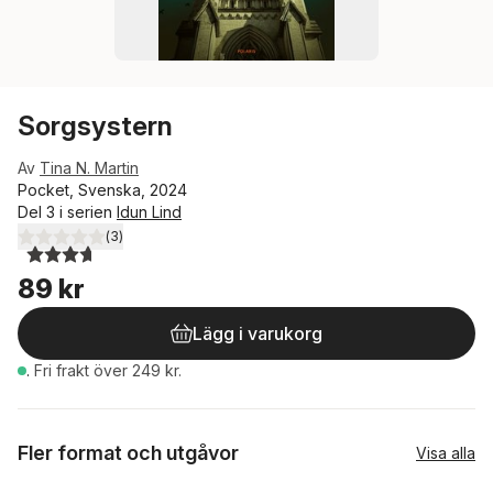
Sorgsystern
Av
Tina N. Martin
Pocket, Svenska, 2024
Del 3 i serien
Idun Lind
(
3
)
3,7
utav 5 stjärnor. Totalt antal röster:
89 kr
Lägg i varukorg
.
Fri frakt över 249 kr.
Fler format och utgåvor
Visa alla