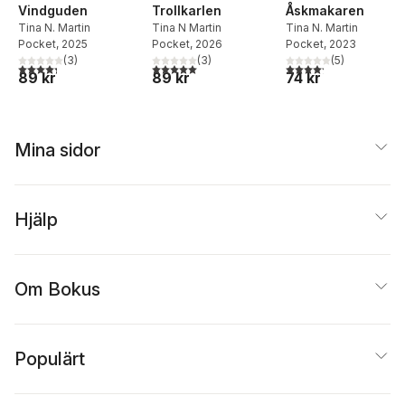
Vindguden
Trollkarlen
Åskmakaren
Tina N. Martin
Tina N Martin
Tina N. Martin
Pocket
, 2025
Pocket
, 2026
Pocket
, 2023
(
3
)
(
3
)
(
5
)
4,3
utav 5 stjärnor. Totalt antal röster:
5,0
utav 5 stjärnor. Totalt antal röster:
4,2
utav 5 stjärnor. Tota
89 kr
89 kr
74 kr
Mina sidor
Hjälp
Om Bokus
Populärt