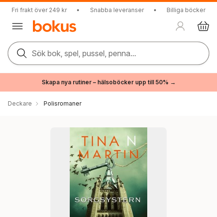
Fri frakt över 249 kr
•
Snabba leveranser
•
Billiga böcker
Sök bok, spel, pussel, penna...
Skapa nya rutiner – hälsoböcker upp till 50% →
Deckare
Polisromaner