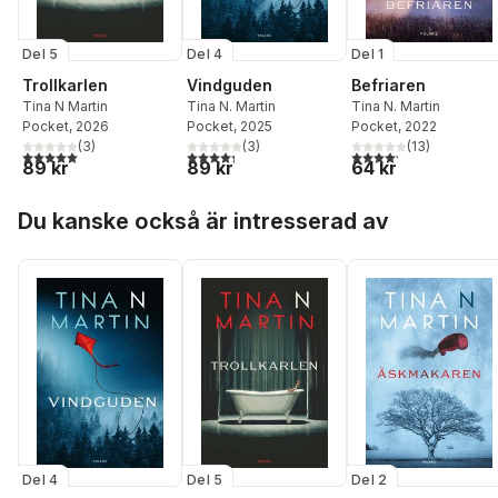
Del 5
Del 4
Del 1
Trollkarlen
Vindguden
Befriaren
Tina N Martin
Tina N. Martin
Tina N. Martin
Pocket
, 2026
Pocket
, 2025
Pocket
, 2022
(
3
)
(
3
)
(
13
)
5,0
utav 5 stjärnor. Totalt antal röster:
4,3
utav 5 stjärnor. Totalt antal röster:
4,2
utav 5 stjärnor. Tota
89 kr
89 kr
64 kr
Hoppa över listan
Du kanske också är intresserad av
Del 4
Del 5
Del 2