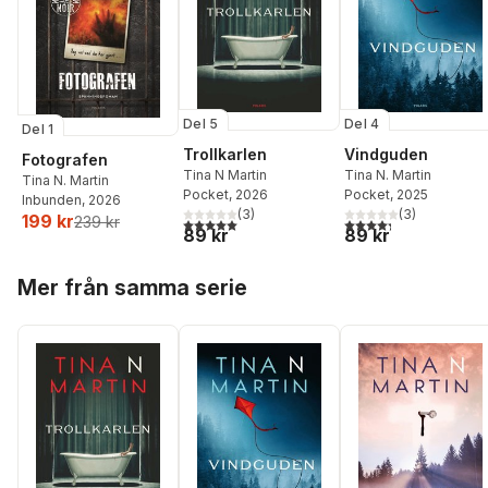
Del 5
Del 4
Del 1
Trollkarlen
Vindguden
Fotografen
Tina N Martin
Tina N. Martin
Tina N. Martin
Pocket
, 2026
Pocket
, 2025
Inbunden
, 2026
(
3
)
(
3
)
199 kr
239 kr
5,0
utav 5 stjärnor. Totalt antal röster:
4,3
utav 5 stjärnor. Tota
89 kr
89 kr
Hoppa över listan
Mer från samma serie