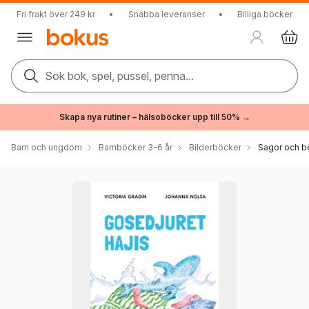
Fri frakt över 249 kr
•
Snabba leveranser
•
Billiga böcker
Sök bok, spel, pussel, penna...
Skapa nya rutiner – hälsoböcker upp till 50% →
Barn och ungdom
Barnböcker 3-6 år
Bilderböcker
Sagor och be