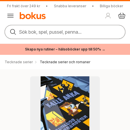
Fri frakt över 249 kr
•
Snabba leveranser
•
Billiga böcker
Sök bok, spel, pussel, penna...
Skapa nya rutiner – hälsoböcker upp till 50% →
Tecknade serier
Tecknade serier och romaner