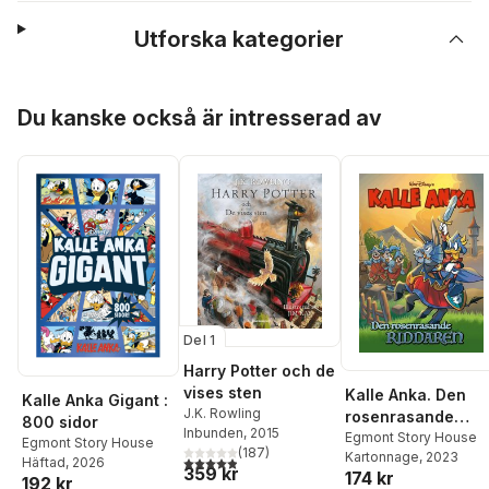
Utforska kategorier
Hoppa över listan
Du kanske också är intresserad av
Del 1
Harry Potter och de
vises sten
Kalle Anka. Den
Kalle Anka Gigant :
J.K. Rowling
rosenrasande
800 sidor
Inbunden
, 2015
riddaren
Egmont Story House
Egmont Story House
(
187
)
Kartonnage
, 2023
4,9
utav 5 stjärnor. Totalt antal röster:
Häftad
, 2026
359 kr
174 kr
192 kr