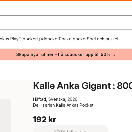
okus Play
E-böcker
Ljudböcker
Pocketböcker
Spel och pussel
Skapa nya rutiner – hälsoböcker upp till 50% →
Kalle Anka Gigant : 800
Häftad, Svenska, 2026
Del i serien
Kalle Ankas Pocket
192 kr
Tillfälligt slut