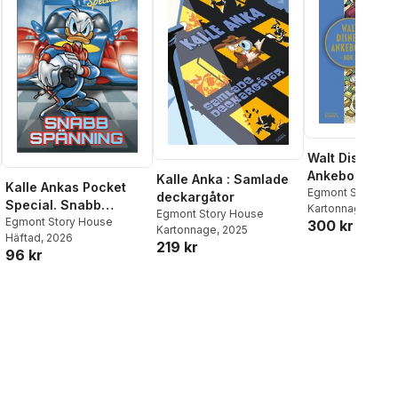
Walt Disneys
Ankeborg. Bok
Kalle Anka : Samlade
Kalle Ankas Pocket
Egmont Story Ho
deckargåtor
Special. Snabb
Kartonnage
, 202
Egmont Story House
spänning
Egmont Story House
300 kr
Kartonnage
, 2025
Häftad
, 2026
219 kr
96 kr