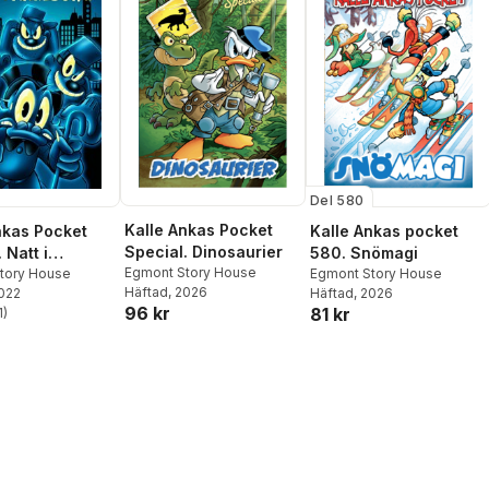
Del 580
Kalle Ankas Pocket
nkas Pocket
Kalle Ankas pocket
Special. Dinosaurier
 Natt i
580. Snömagi
Egmont Story House
rg
tory House
Egmont Story House
Häftad
, 2026
2022
Häftad
, 2026
96 kr
81 kr
1
)
stjärnor. Totalt antal röster: