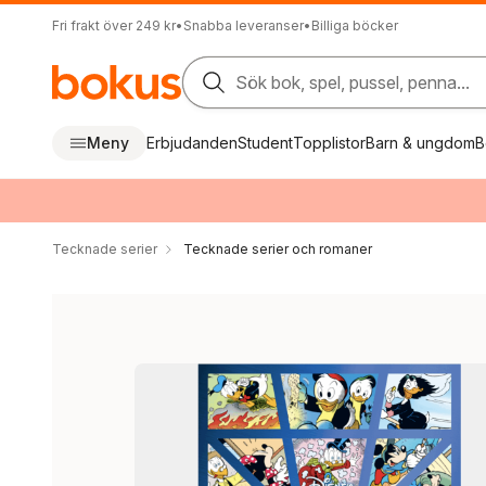
Fri frakt över 249 kr
•
Snabba leveranser
•
Billiga böcker
Sök bok, spel, pussel, penna...
Meny
Erbjudanden
Student
Topplistor
Barn & ungdom
B
Tecknade serier
Tecknade serier och romaner