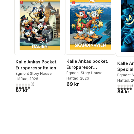
Kalle Ankas pocket.
Kalle Ankas Pocket.
Kalle A
Europaresor
Europaresor Italien
Special.
Skandinavien
Egmont Story House
Egmont Story House
Ankebo
Egmont S
Häftad
, 2026
Häftad
, 2026
Häftad
, 
69 kr
(
1
)
(
5,0
utav 5 stjärnor. Totalt antal röster:
5,0
utav 5 
87 kr
84 kr