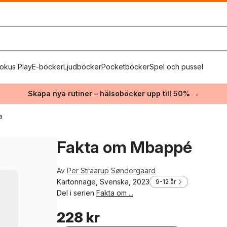
okus Play
E-böcker
Ljudböcker
Pocketböcker
Spel och pussel
Skapa nya rutiner – hälsoböcker upp till 50% →
a
Fakta om Mbappé
Av
Per Straarup Søndergaard
Kartonnage, Svenska, 2023
9-12 år
Del i serien
Fakta om ...
228 kr