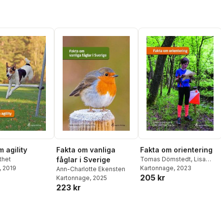
 agility
Fakta om vanliga
Fakta om orientering
thet
fåglar i Sverige
Tomas Dömstedt
,
Lisa
, 2019
Dömstedt Dalén
Kartonnage
, 2023
Ann-Charlotte Ekensten
205 kr
Kartonnage
, 2025
223 kr