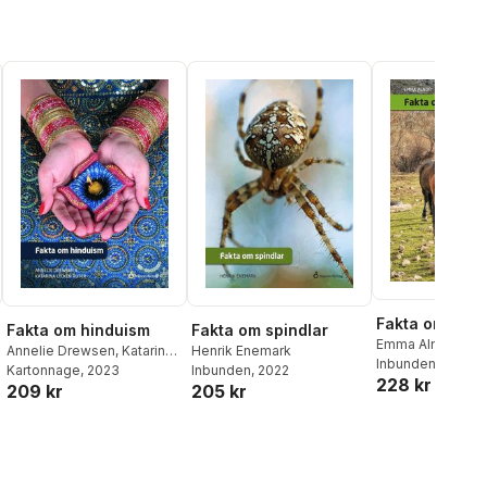
Fakta om häst
Fakta om hinduism
Fakta om spindlar
Emma Alnor
Annelie Drewsen
,
Katarina
Henrik Enemark
Inbunden
, 2015
Lycken Rüter
Kartonnage
, 2023
Inbunden
, 2022
228 kr
209 kr
205 kr