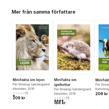
Hoppa över listan
Mer från samma författare
Minifakta om lejon
Minifakta om
Minifak
Per Straarup Søndergaard
igelkottar
Per Stra
Inbunden
, 2016
Kartonna
Per Straarup Søndergaard
(
1
)
209 kr
Inbunden
, 2018
1,0
utav 5 stjärnor. Totalt antal röster:
209 kr
(
1
)
4,0
utav 5 stjärnor. Totalt antal röster:
188 kr