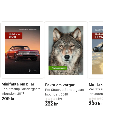
Minifakta om bilar
Minifakta om 
Fakta om vargar
Per Straarup Søndergaard
Per Straarup Søn
Per Straarup Søndergaard
Inbunden
, 2017
Inbunden
, 2016
Inbunden
, 2016
209 kr
(
1
)
(
2
)
2,0
utav 5 stjärnor.
3,0
utav 5 stjärnor. Totalt antal röster:
200 kr
222 kr