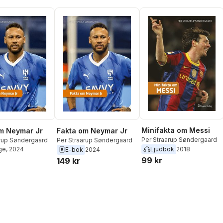
Minifakta om Messi
m Neymar Jr
Fakta om Neymar Jr
Per Straarup Søndergaard
arup Søndergaard
Per Straarup Søndergaard
Ljudbok
2018
ge
, 2024
E-bok
2024
99 kr
149 kr