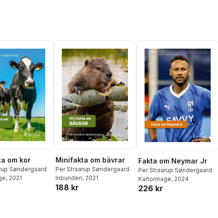
Minifakta om bävrar
ta om kor
Fakta om Neymar Jr
Per Straarup Søndergaard
arup Søndergaard
Per Straarup Søndergaard
Inbunden
, 2021
ge
, 2021
Kartonnage
, 2024
188 kr
226 kr