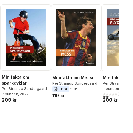
Minifakta om
Minifakta om Messi
Minifakta om 
sparkcyklar
Per Straarup Søndergaard
Per Straarup Søn
Inbunden
, 2016
Per Straarup Søndergaard
E-bok
2016
(
1
)
Inbunden
, 2022
119 kr
2,0
utav 5 stjärnor.
200 kr
209 kr