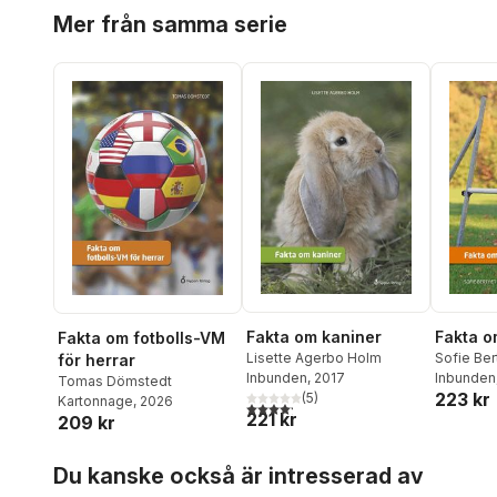
Hoppa över listan
Mer från samma serie
Fakta om
Fakta om kaniner
Fakta om fotbolls-VM
Sofie Ber
Lisette Agerbo Holm
för herrar
Inbunden
Inbunden
, 2017
Tomas Dömstedt
223 kr
(
5
)
Kartonnage
, 2026
4,2
utav 5 stjärnor. Totalt antal röster:
221 kr
209 kr
Hoppa över listan
Du kanske också är intresserad av