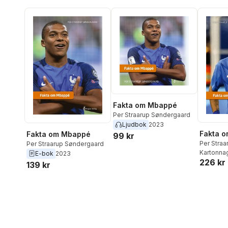
Fakta om Mbappé
Per Straarup Søndergaard
Ljudbok
2023
Fakta o
Fakta om Mbappé
99 kr
Per Stra
Per Straarup Søndergaard
Kartonna
E-bok
2023
226 kr
139 kr