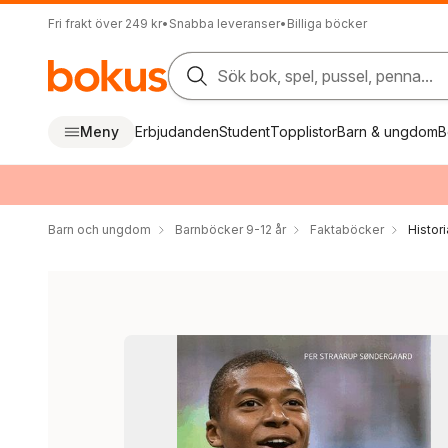
Fri frakt över 249 kr
•
Snabba leveranser
•
Billiga böcker
Sök bok, spel, pussel, penna...
Meny
Erbjudanden
Student
Topplistor
Barn & ungdom
B
Barn och ungdom
Barnböcker 9-12 år
Faktaböcker
Histori