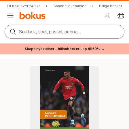
Fri frakt över 249 kr
•
Snabba leveranser
•
Billiga böcker
Sök bok, spel, pussel, penna...
Skapa nya rutiner – hälsoböcker upp till 50% →