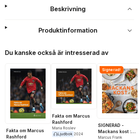
Beskrivning
Produktinformation
Hoppa över listan
Du kanske också är intresserad av
Signerad!
Fakta om Marcus
Rashford
SIGNERAD -
Maria Roslev
Fakta om Marcus
Mackans kost :
Ljudbok
2024
Rashford
Middagar och
Marcus Frank