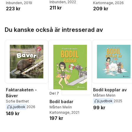
Inbunden
, 2022
Inbunden
, 2019
Kartonnage
, 2026
211 kr
223 kr
209 kr
Hoppa över listan
Du kanske också är intresserad av
Faktaraketen -
Bodil kopplar av
Del 7
Bäver
Mårten Melin
Ljudbok
2025
Bodil badar
Sofie Berthet
Ljudbok
2026
99 kr
Mårten Melin
Kartonnage
, 2021
149 kr
197 kr