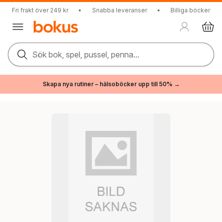
Fri frakt över 249 kr
•
Snabba leveranser
•
Billiga böcker
Sök bok, spel, pussel, penna...
Skapa nya rutiner – hälsoböcker upp till 50% →