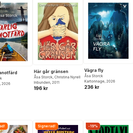
Vägra fly
Här går gränsen
kanotfärd
Åsa Storck
Åsa Storck
,
Christina Nyrell
ck
Kartonnage
, 2026
Inbunden
, 2011
, 2026
236 kr
196 kr
ad!
Signerad!
-19%