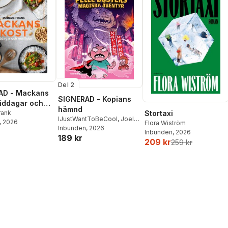
Del 2
AD - Mackans
SIGNERAD - Kopians
Middagar och
hämnd
r
rank
Stortaxi
IJustWantToBeCool
,
Joel
, 2026
Flora Wiström
Adolphson
Inbunden
, 2026
,
Emil Ejdemo
Inbunden
, 2026
189 kr
Beer
,
Victor Beer
209 kr
259 kr