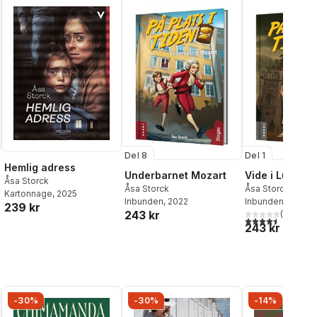
Del 8
Del 1
Hemlig adress
Underbarnet Mozart
Vide i Lund
Åsa Storck
Åsa Storck
Åsa Storck
Kartonnage
, 2025
Inbunden
, 2022
Inbunden
, 2018
239 kr
243 kr
(
2
)
4,5
utav 5 stjärnor.
243 kr
-30%
-30%
-14%