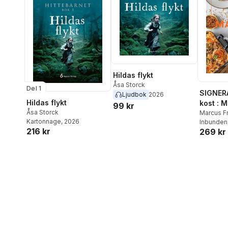
Hildas flykt
Åsa Storck
Del 1
SIGNER
Ljudbok
2026
Hildas flykt
kost : 
99 kr
Åsa Storck
matlådo
Marcus F
Kartonnage
, 2026
Inbunden
216 kr
269 kr