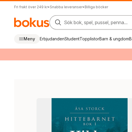
Fri frakt över 249 kr
•
Snabba leveranser
•
Billiga böcker
Sök bok, spel, pussel, penna...
Meny
Erbjudanden
Student
Topplistor
Barn & ungdom
B