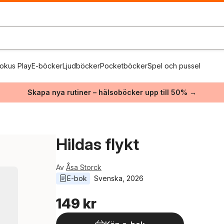
okus Play
E-böcker
Ljudböcker
Pocketböcker
Spel och pussel
Skapa nya rutiner – hälsoböcker upp till 50% →
Hildas flykt
Av
Åsa Storck
E-bok
Svenska
, 
2026
149 kr