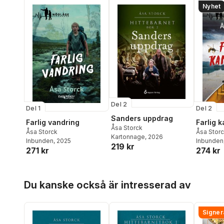
Nyhet
Del 2
Del 1
Del 2
Sanders uppdrag
Farlig vandring
Farlig 
Åsa Storck
Åsa Storck
Åsa Stor
Kartonnage
, 2026
Inbunden
, 2025
Inbunden
219 kr
271 kr
274 kr
Hoppa över listan
Du kanske också är intresserad av
Signer