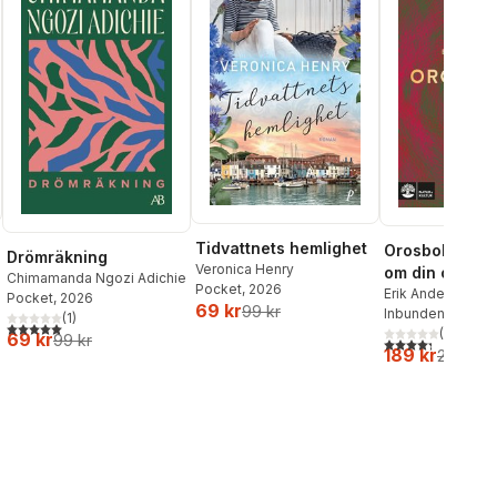
Tidvattnets hemlighet
Orosboken : t
Drömräkning
Veronica Henry
om din oro i f
Chimamanda Ngozi Adichie
Pocket
, 2026
Erik Andersson
,
T
Pocket
, 2026
69 kr
99 kr
Wahlund
Inbunden
, 2024
(
1
)
5,0
utav 5 stjärnor. Totalt antal röster:
(
3
)
69 kr
99 kr
4,3
utav 5 stjärnor
189 kr
219 kr