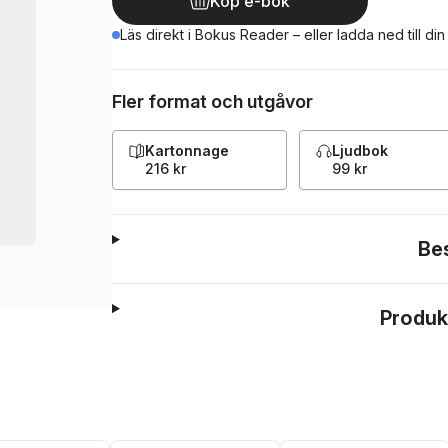
Köp e-bok
Läs direkt i Bokus Reader – eller ladda ned till di
Fler format och utgåvor
Kartonnage
Ljudbok
216 kr
99 kr
Be
Produk