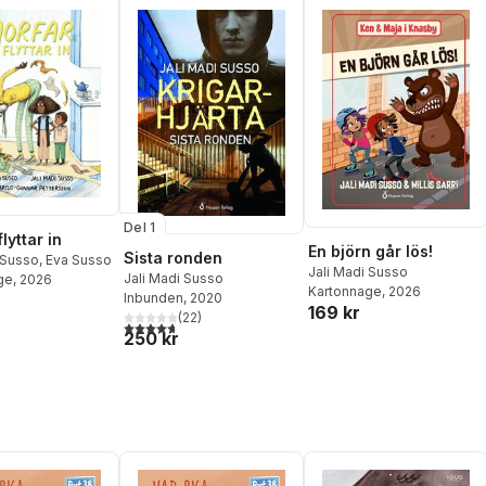
Del 1
lyttar in
En björn går lös!
Sista ronden
 Susso
,
Eva Susso
Jali Madi Susso
Jali Madi Susso
ge
, 2026
Kartonnage
, 2026
Inbunden
, 2020
169 kr
(
22
)
4,7
utav 5 stjärnor. Totalt antal röster:
250 kr