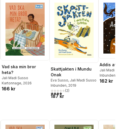
Addis afro
Vad ska min bror
Skattjakten i Mundu
Jali Madi Susso
heta?
Onak
Inbunden
, 2024
Jali Madi Susso
Eva Susso
,
Jali Madi Susso
162 kr
Kartonnage
, 2026
Inbunden
, 2019
166 kr
(
2
)
4,0
utav 5 stjärnor. Totalt antal röster:
187 kr