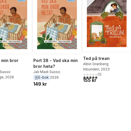
Ted på trean
 min bror
Port 38 - Vad ska min
Albin Granberg
bror heta?
Inbunden
, 2023
 Susso
Jali Madi Susso
(
1
)
5,0
utav 5 stjärnor. Totalt ant
ge
, 2026
E-bok
2026
155 kr
149 kr