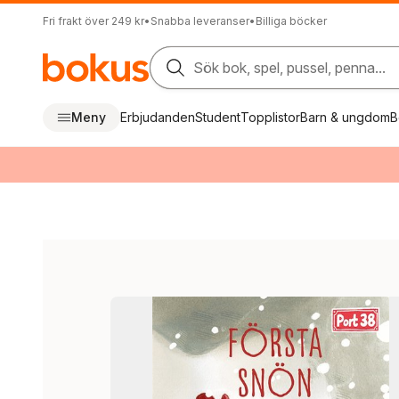
Fri frakt över 249 kr
•
Snabba leveranser
•
Billiga böcker
Sök bok, spel, pussel, penna...
Meny
Erbjudanden
Student
Topplistor
Barn & ungdom
B