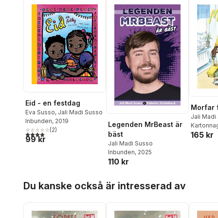
Eid - en festdag
Morfar f
Eva Susso
,
Jali Madi Susso
Jali Madi
Inbunden
, 2019
Legenden MrBeast är
Kartonna
(
2
)
4,0
utav 5 stjärnor. Totalt antal röster:
165 kr
bäst
99 kr
Jali Madi Susso
Inbunden
, 2025
110 kr
Hoppa över listan
Du kanske också är intresserad av