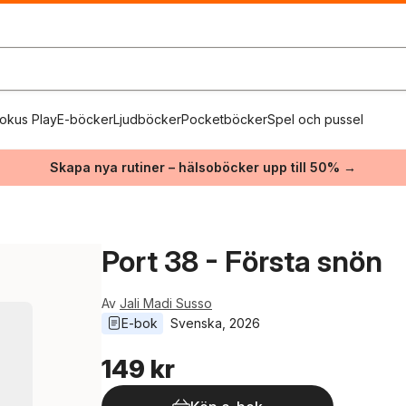
okus Play
E-böcker
Ljudböcker
Pocketböcker
Spel och pussel
Skapa nya rutiner – hälsoböcker upp till 50% →
Port 38 - Första snön
Av
Jali Madi Susso
E-bok
Svenska
, 
2026
149 kr