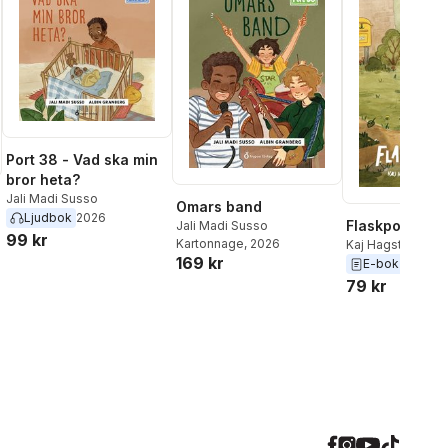
Port 38 - Vad ska min
bror heta?
Jali Madi Susso
Omars band
Ljudbok
2026
Flaskposten
Jali Madi Susso
99 kr
Kartonnage
, 2026
Kaj Hagstedt
169 kr
al röster:
E-bok
2025
79 kr