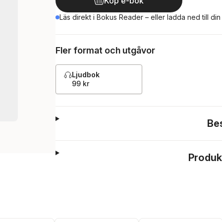
Köp e-bok
Läs direkt i Bokus Reader – eller ladda ned till di
Fler format och utgåvor
Ljudbok
99 kr
Be
Produk