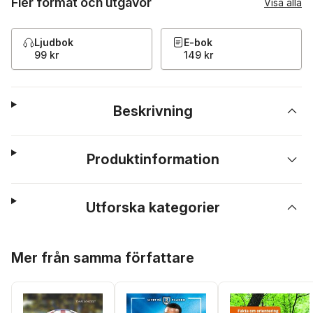
Fler format och utgåvor
Visa alla
Ljudbok
E-bok
99 kr
149 kr
Beskrivning
Produktinformation
Utforska kategorier
Hoppa över listan
Mer från samma författare