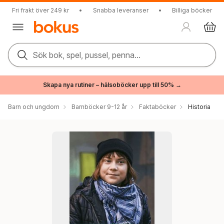
Fri frakt över 249 kr
•
Snabba leveranser
•
Billiga böcker
Sök bok, spel, pussel, penna...
Skapa nya rutiner – hälsoböcker upp till 50% →
Barn och ungdom
Barnböcker 9-12 år
Faktaböcker
Historia