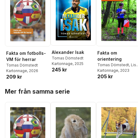
Alexander Isak
Fakta om
Fakta om fotbolls-
Tomas Dömstedt
orientering
VM för herrar
Kartonnage
, 2025
Tomas Dömstedt
,
Lis
Tomas Dömstedt
245 kr
Dömstedt Dalén
Kartonnage
, 2023
Kartonnage
, 2026
205 kr
209 kr
Hoppa över listan
Mer från samma serie