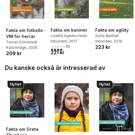
Fakta om agility
Fakta om kaniner
Fakta om fotbolls-
Sofie Berthet
Lisette Agerbo Holm
VM för herrar
Inbunden
, 2019
Inbunden
, 2017
Tomas Dömstedt
223 kr
(
5
)
Kartonnage
, 2026
4,2
utav 5 stjärnor. Totalt antal röster:
221 kr
209 kr
Hoppa över listan
Du kanske också är intresserad av
Nyhet
Nyhet
Fakta om Greta