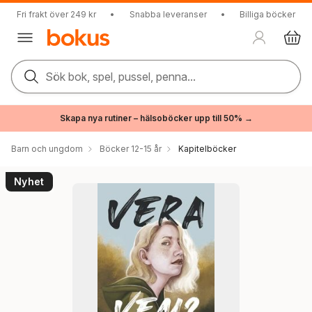
Fri frakt över 249 kr
•
Snabba leveranser
•
Billiga böcker
Sök bok, spel, pussel, penna...
Skapa nya rutiner – hälsoböcker upp till 50% →
Barn och ungdom
Böcker 12-15 år
Kapitelböcker
Nyhet