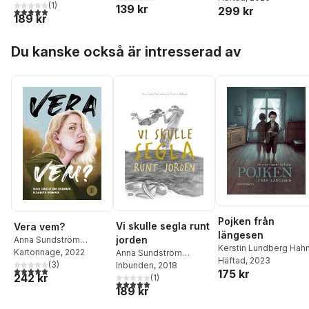
(
1
)
139 kr
299 kr
5,0
utav 5 stjärnor. Totalt antal röster:
189 kr
Hoppa över listan
Du kanske också är intresserad av
Pojken från
Vi skulle segla runt
Vera vem?
längesen
jorden
Anna Sundström
Kerstin Lundberg Hah
Lindmark
Kartonnage
, 2022
Anna Sundström
Häftad
, 2023
(
3
)
Lindmark
Inbunden
, 2018
5,0
utav 5 stjärnor. Totalt antal röster:
175 kr
242 kr
(
1
)
5,0
utav 5 stjärnor. Totalt antal röster:
189 kr