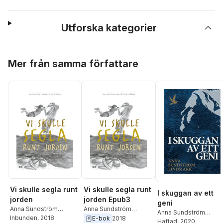
Utforska kategorier
Hoppa över listan
Mer från samma författare
Vi skulle segla runt
Vi skulle segla runt
I skuggan av ett
jorden
jorden Epub3
geni
Anna Sundström
Anna Sundström
Anna Sundström
Lindmark
Inbunden
, 2018
Lindmark
E-bok
2018
Lindmark
Häftad
, 2020