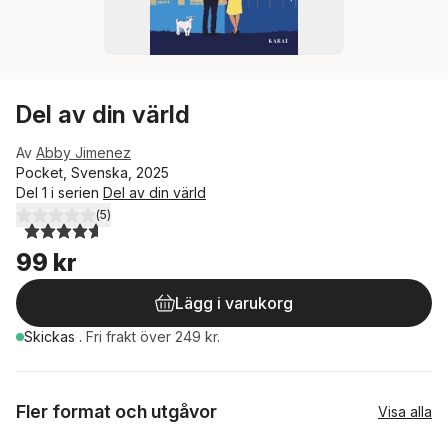
Del av din värld
Av
Abby Jimenez
Pocket, Svenska, 2025
Del 1 i serien
Del av din värld
(
5
)
4,6
utav 5 stjärnor. Totalt antal röster:
99 kr
Lägg i varukorg
Skickas
.
Fri frakt över 249 kr.
Fler format och utgåvor
Visa alla