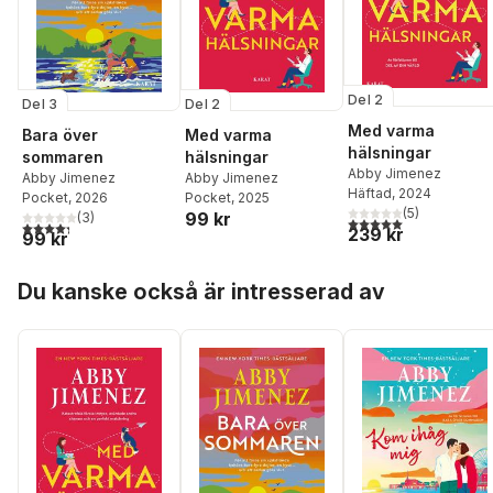
Del 2
Del 3
Del 2
Med varma
Bara över
Med varma
hälsningar
sommaren
hälsningar
Abby Jimenez
Abby Jimenez
Abby Jimenez
Häftad
, 2024
Pocket
, 2026
Pocket
, 2025
(
5
)
99 kr
(
3
)
5,0
utav 5 stjärnor. Tota
4,3
utav 5 stjärnor. Totalt antal röster:
239 kr
99 kr
Hoppa över listan
Du kanske också är intresserad av