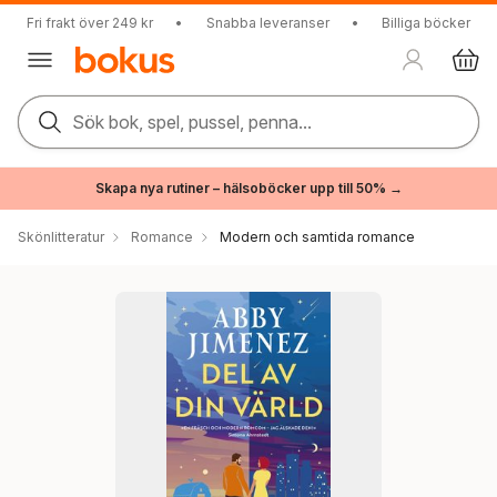
Fri frakt över 249 kr
•
Snabba leveranser
•
Billiga böcker
Sök bok, spel, pussel, penna...
Skapa nya rutiner – hälsoböcker upp till 50% →
Skönlitteratur
Romance
Modern och samtida romance