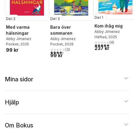
Del 1
Del 2
Del 3
Kom ihåg mig
Med varma
Bara över
Abby Jimenez
hälsningar
sommaren
Häftad
, 2025
Abby Jimenez
Abby Jimenez
(
4
)
Pocket
, 2025
Pocket
, 2026
5,0
utav 5 stjärnor. Tota
237 kr
99 kr
(
3
)
4,3
utav 5 stjärnor. Totalt antal röster:
99 kr
Mina sidor
Hjälp
Om Bokus