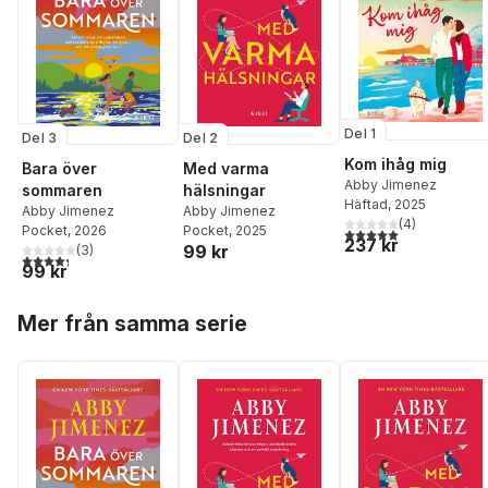
Del 1
Del 3
Del 2
Kom ihåg mig
Bara över
Med varma
Abby Jimenez
sommaren
hälsningar
Häftad
, 2025
Abby Jimenez
Abby Jimenez
(
4
)
Pocket
, 2026
Pocket
, 2025
5,0
utav 5 stjärnor. Tota
237 kr
99 kr
(
3
)
4,3
utav 5 stjärnor. Totalt antal röster:
99 kr
Hoppa över listan
Mer från samma serie