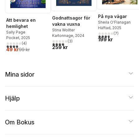
På nya vägar
Godnattsagor för
Att bevara en
Sheila O'Flanagan
vakna vuxna
hemlighet
Häftad
, 2025
Stina Wollter
Sally Page
(
7
)
Kartonnage
, 2024
3,7
utav 5 stjärnor. Tota
Pocket
, 2025
199 kr
(
3
)
(
4
)
4,0
utav 5 stjärnor. Totalt antal röster:
3,8
utav 5 stjärnor. Totalt antal röster:
259 kr
49 kr
99 kr
Mina sidor
Hjälp
Om Bokus