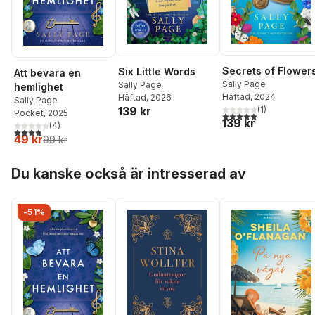
Secrets of Flower
Six Little Words
Att bevara en
Sally Page
Sally Page
hemlighet
Häftad
, 2024
Häftad
, 2026
Sally Page
139 kr
(
1
)
Pocket
, 2025
5,0
utav 5 stjärnor. Tota
139 kr
(
4
)
3,8
utav 5 stjärnor. Totalt antal röster:
49 kr
99 kr
Hoppa över listan
Du kanske också är intresserad av
-51%