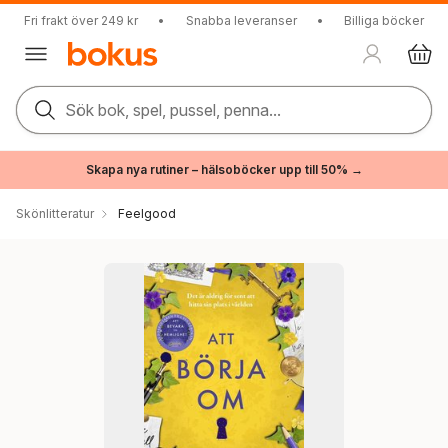
Fri frakt över 249 kr
•
Snabba leveranser
•
Billiga böcker
Sök bok, spel, pussel, penna...
Skapa nya rutiner – hälsoböcker upp till 50% →
Skönlitteratur
Feelgood