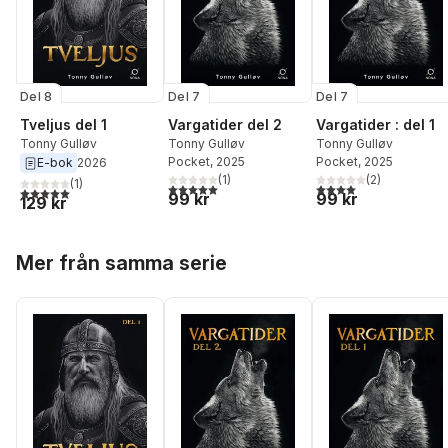
Del 8
Del 7
Del 7
Tveljus del 1
Vargatider del 2
Vargatider : del 1
Tonny Gulløv
Tonny Gulløv
Tonny Gulløv
Pocket
, 2025
Pocket
, 2025
E-bok
2026
(
1
)
(
2
)
(
1
)
5,0
utav 5 stjärnor. Totalt antal röster:
4,0
utav 5 stjärnor. Tota
5,0
utav 5 stjärnor. Totalt antal röster:
99 kr
99 kr
129 kr
Hoppa över listan
Mer från samma serie