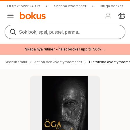
Fri frakt över 249 kr
•
Snabba leveranser
•
Billiga böcker
Sök bok, spel, pussel, penna...
Skapa nya rutiner – hälsoböcker upp till 50% →
Skönlitteratur
Action och Äventyrsromaner
Historiska äventyrsrom