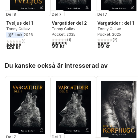
Del 8
Del 7
Del 7
Tveljus del 1
Vargatider del 2
Vargatider : del 1
Tonny Gulløv
Tonny Gulløv
Tonny Gulløv
Pocket
, 2025
Pocket
, 2025
E-bok
2026
(
1
)
(
2
)
(
1
)
5,0
utav 5 stjärnor. Totalt antal röster:
4,0
utav 5 stjärnor. Tota
5,0
utav 5 stjärnor. Totalt antal röster:
99 kr
99 kr
129 kr
Hoppa över listan
Du kanske också är intresserad av
Del 7
Del 7