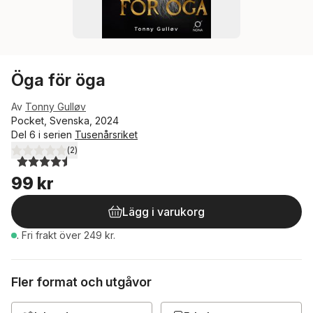
Öga för öga
Av
Tonny Gulløv
Pocket, Svenska, 2024
Del 6 i serien
Tusenårsriket
(
2
)
4,5
utav 5 stjärnor. Totalt antal röster:
99 kr
Lägg i varukorg
.
Fri frakt över 249 kr.
Fler format och utgåvor