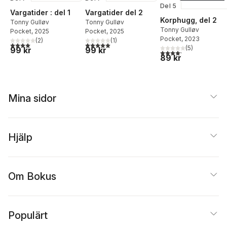
Del 5
Vargatider : del 1
Vargatider del 2
Korphugg, del 2
Tonny Gulløv
Tonny Gulløv
Tonny Gulløv
Pocket
, 2025
Pocket
, 2025
Pocket
, 2023
(
2
)
(
1
)
4,0
utav 5 stjärnor. Totalt antal röster:
5,0
utav 5 stjärnor. Totalt antal röster:
(
5
)
99 kr
99 kr
4,2
utav 5 stjärnor. Tota
89 kr
Mina sidor
Hjälp
Om Bokus
Populärt