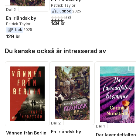
Patrick Taylor
Del 2
Ljudbok
2025
(
8
)
En irländsk by
4,3
utav 5 stjärnor. Totalt antal röster:
149 kr
Patrick Taylor
E-bok
2025
129 kr
Hoppa över listan
Du kanske också är intresserad av
Del 2
Del 1
En irländsk by
Vännen från Berlin
Där lavendelfälten