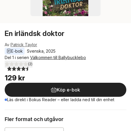
En irländsk doktor
Av
Patrick Taylor
E-bok
Svenska
, 
2025
Del 1 i serien
Välkommen till Ballybucklebo
(
2
)
4,5
utav 5 stjärnor. Totalt antal röster:
129 kr
Köp e-bok
Läs direkt i Bokus Reader – eller ladda ned till din enhet
Fler format och utgåvor