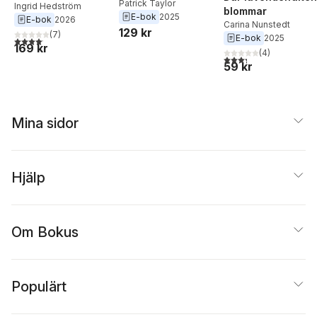
Patrick Taylor
Ingrid Hedström
blommar
E-bok
2025
E-bok
2026
Carina Nunstedt
129 kr
(
7
)
E-bok
2025
4,1
utav 5 stjärnor. Totalt antal röster:
169 kr
(
4
)
3,3
utav 5 stjärnor. Tota
59 kr
Mina sidor
Hjälp
Om Bokus
Populärt