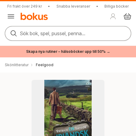
Fri frakt över 249 kr
•
Snabba leveranser
•
Billiga böcker
Sök bok, spel, pussel, penna...
Skapa nya rutiner – hälsoböcker upp till 50% →
Skönlitteratur
Feelgood