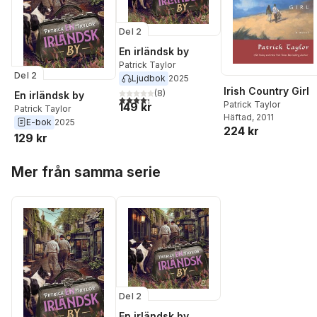
Del 2
En irländsk by
Patrick Taylor
Del 2
Ljudbok
2025
Irish Country Girl
(
8
)
En irländsk by
4,3
utav 5 stjärnor. Totalt antal röster:
Patrick Taylor
149 kr
Patrick Taylor
Häftad
, 2011
E-bok
2025
224 kr
129 kr
Hoppa över listan
Mer från samma serie
Del 2
En irländsk by