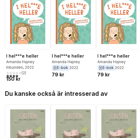
I hel***e heller
I hel***e heller
I hel***e heller
Amanda Hajney
Amanda Hajney
Amanda Hajney
Inbunden
, 2022
E-bok
2022
E-bok
2022
(
2
)
79 kr
79 kr
4,0
utav 5 stjärnor. Totalt antal röster:
150 kr
Hoppa över listan
Du kanske också är intresserad av