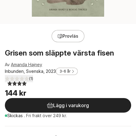
Provläs
Grisen som släppte värsta fisen
Av
Amanda Hajney
Inbunden, Svenska, 2023
3-6 år
(
1
)
4,0
utav 5 stjärnor. Totalt antal röster:
144 kr
Lägg i varukorg
Skickas
.
Fri frakt över 249 kr.