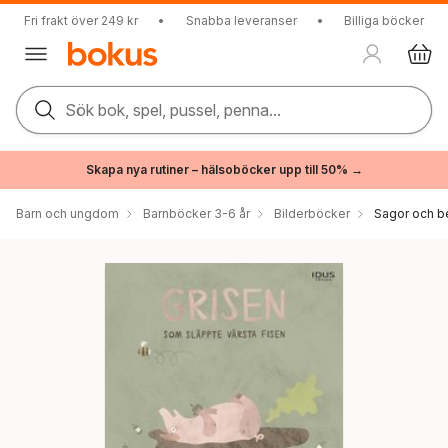
Fri frakt över 249 kr
•
Snabba leveranser
•
Billiga böcker
Sök bok, spel, pussel, penna...
Skapa nya rutiner – hälsoböcker upp till 50% →
Barn och ungdom
Barnböcker 3-6 år
Bilderböcker
Sagor och be