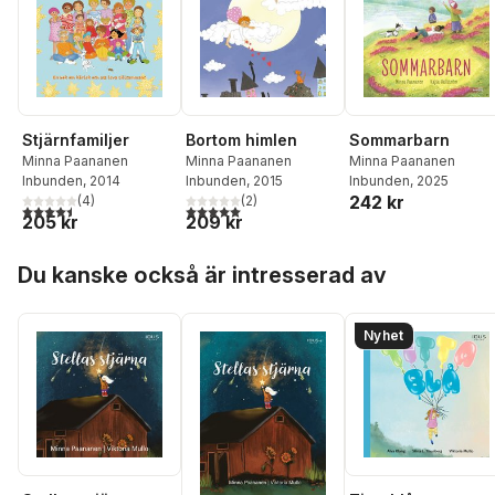
Sommarbarn
Stjärnfamiljer
Bortom himlen
Minna Paananen
Minna Paananen
Minna Paananen
Inbunden
, 2025
Inbunden
, 2014
Inbunden
, 2015
242 kr
(
4
)
(
2
)
4,5
utav 5 stjärnor. Totalt antal röster:
5,0
utav 5 stjärnor. Totalt antal röster:
205 kr
209 kr
Hoppa över listan
Du kanske också är intresserad av
Nyhet