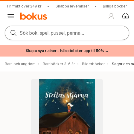
Fri frakt över 249 kr
•
Snabba leveranser
•
Billiga böcker
Sök bok, spel, pussel, penna...
Skapa nya rutiner – hälsoböcker upp till 50% →
Barn och ungdom
Barnböcker 3-6 år
Bilderböcker
Sagor och be