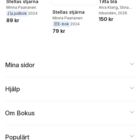
Stellas stjärna
Titta blå
Minna Paananen
Alva Klang
,
Stina
Stellas stjärna
Lindberg Thunberg
Inbunden
, 2026
Ljudbok
2024
Minna Paananen
150 kr
89 kr
E-bok
2024
79 kr
Mina sidor
Hjälp
Om Bokus
Populärt