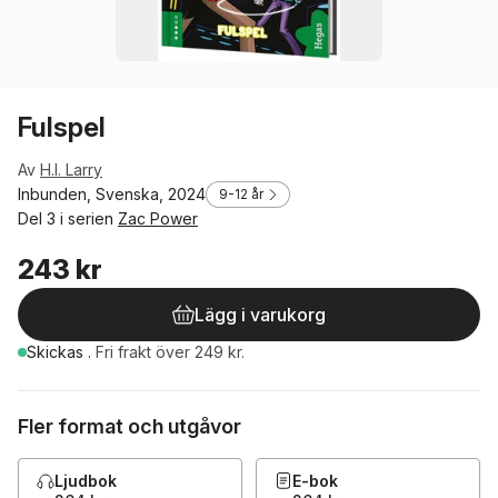
Fulspel
Av
H.I. Larry
Inbunden, Svenska, 2024
9-12 år
Del 3 i serien
Zac Power
243 kr
Lägg i varukorg
Skickas
.
Fri frakt över 249 kr.
Fler format och utgåvor
Ljudbok
E-bok