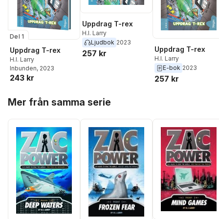
Uppdrag T-rex
H.I. Larry
Del 1
Ljudbok
2023
Uppdrag T-rex
Uppdrag T-rex
257 kr
H.I. Larry
H.I. Larry
E-bok
2023
Inbunden
, 2023
243 kr
257 kr
Hoppa över listan
Mer från samma serie