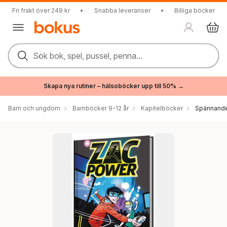
Fri frakt över 249 kr
•
Snabba leveranser
•
Billiga böcker
Sök bok, spel, pussel, penna...
Skapa nya rutiner – hälsoböcker upp till 50% →
Barn och ungdom
Barnböcker 9-12 år
Kapitelböcker
Spännande