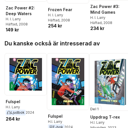
Zac Power #3:
Zac Power #2:
Frozen Fear
Mind Games
Deep Waters
H. I. Larry
H. I. Larry
H. I. Larry
Häftad
, 2008
Häftad
, 2008
Häftad
, 2008
254 kr
234 kr
149 kr
Hoppa över listan
Du kanske också är intresserad av
Fulspel
H.I. Larry
Del 1
Ljudbok
2024
Fulspel
Uppdrag T-rex
264 kr
H.I. Larry
H.I. Larry
E-bok
2024
Inbunden
, 2023