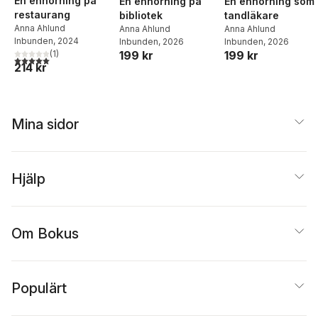
En enhörning på
En enhörning på
En enhörning som
restaurang
bibliotek
tandläkare
Anna Ahlund
Anna Ahlund
Anna Ahlund
Inbunden
, 2024
Inbunden
, 2026
Inbunden
, 2026
(
1
)
199 kr
199 kr
5,0
utav 5 stjärnor. Totalt antal röster:
214 kr
Mina sidor
Hjälp
Om Bokus
Populärt