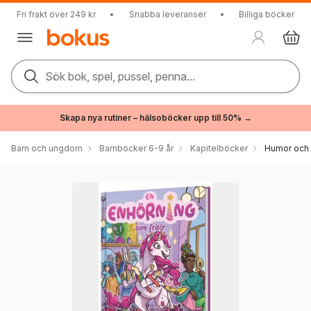
Fri frakt över 249 kr
•
Snabba leveranser
•
Billiga böcker
Sök bok, spel, pussel, penna...
Skapa nya rutiner – hälsoböcker upp till 50% →
Barn och ungdom
Barnböcker 6-9 år
Kapitelböcker
Humor och r