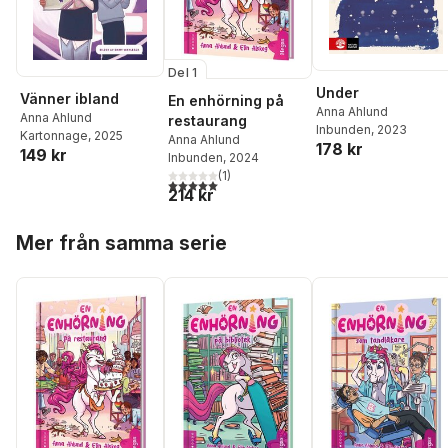
Del 1
Under
Vänner ibland
En enhörning på
Anna Ahlund
Anna Ahlund
restaurang
Inbunden
, 2023
Kartonnage
, 2025
Anna Ahlund
178 kr
149 kr
Inbunden
, 2024
(
1
)
5,0
utav 5 stjärnor. Totalt antal röster:
214 kr
Hoppa över listan
Mer från samma serie