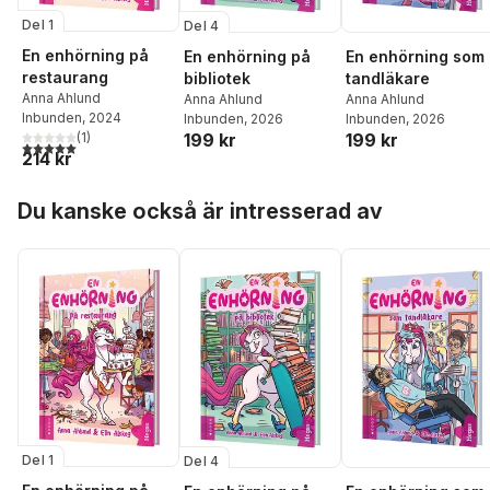
Del 1
Del 4
En enhörning på
En enhörning på
En enhörning som
restaurang
bibliotek
tandläkare
Anna Ahlund
Anna Ahlund
Anna Ahlund
Inbunden
, 2024
Inbunden
, 2026
Inbunden
, 2026
(
1
)
199 kr
199 kr
5,0
utav 5 stjärnor. Totalt antal röster:
214 kr
Hoppa över listan
Du kanske också är intresserad av
Del 1
Del 4