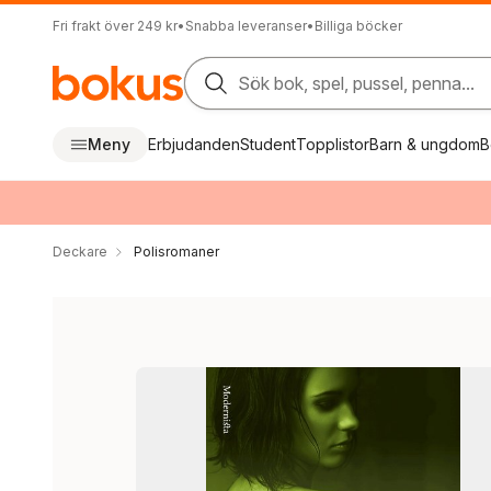
Fri frakt över 249 kr
•
Snabba leveranser
•
Billiga böcker
Sök bok, spel, pussel, penna...
Meny
Erbjudanden
Student
Topplistor
Barn & ungdom
B
Deckare
Polisromaner