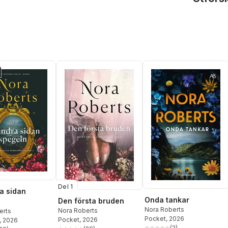
Del 1
a sidan
Onda tankar
Den första bruden
n
Nora Roberts
Nora Roberts
erts
Pocket
, 2026
Pocket
, 2026
, 2026
(
2
)