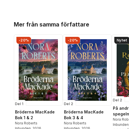
Hoppa över listan
Mer från samma författare
-20%
-20%
Nyhet
Del 2
Del 1
Del 2
På andr
Bröderna MacKade
Bröderna MacKade
spegel
Bok 1 & 2
Bok 3 & 4
Nora Rob
Nora Roberts
Nora Roberts
Inbunden
Inbunden
, 2026
Inbunden
, 2026