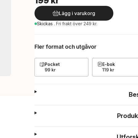
199 kr
Lägg i varukorg
Skickas
.
Fri frakt över 249 kr.
Fler format och utgåvor
Pocket
E-bok
99 kr
119 kr
Be
Produk
Utfors