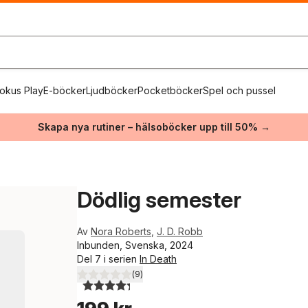
okus Play
E-böcker
Ljudböcker
Pocketböcker
Spel och pussel
Skapa nya rutiner – hälsoböcker upp till 50% →
Dödlig semester
Av
Nora Roberts
,
J. D. Robb
Inbunden, Svenska, 2024
Del 7 i serien
In Death
(
9
)
4,3
utav 5 stjärnor. Totalt antal röster: