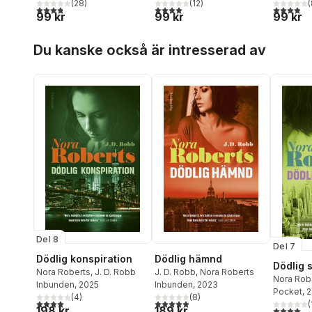
(
28
)
(
12
)
(
3,8
utav 5 stjärnor. Totalt antal röster:
4,0
utav 5 stjärnor. Totalt antal röster:
3,9
utav 5 
99 kr
99 kr
99 kr
Hoppa över listan
Du kanske också är intresserad av
Del 8
Del 7
Dödlig konspiration
Dödlig hämnd
Dödlig 
Nora Roberts
,
J. D. Robb
J. D. Robb
,
Nora Roberts
Nora Rob
Inbunden
, 2025
Inbunden
, 2023
Pocket
, 
(
4
)
(
8
)
4,0
utav 5 stjärnor. Totalt antal röster:
4,9
utav 5 stjärnor. Totalt antal röster:
(
198 kr
189 kr
4,0
utav 5 