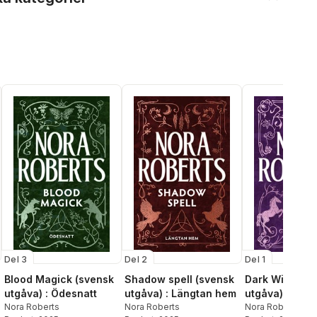
Del 3
Del 2
Del 1
Blood Magick (svensk
Shadow spell (svensk
Dark Witch (s
utgåva) : Ödesnatt
utgåva) : Längtan hem
utgåva)
Nora Roberts
Nora Roberts
Nora Roberts