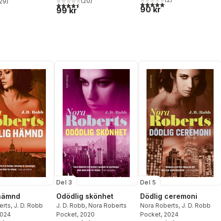
(
20
)
29
)
5,0
utav 5 stjärnor. Totalt ant
4,5
utav 5 stjärnor. Totalt antal röster:
stjärnor. Totalt antal röster:
90 kr
99 kr
Del 3
Del 5
 hämnd
Odödlig skönhet
Dödlig ceremoni
erts
,
J. D. Robb
J. D. Robb
,
Nora Roberts
Nora Roberts
,
J. D. Robb
2024
Pocket
, 2020
Pocket
, 2024