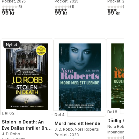
Pocket
, 2025
Pocket
, 2025
Pocket
, 2025
al röster:
(
5
)
(
1
)
(
4
)
3,8
utav 5 stjärnor. Totalt antal röster:
4,0
utav 5 stjärnor. Totalt antal röster:
3,0
utav 5 stjärnor
99 kr
99 kr
99 kr
Nyhet
Del 8
Del 62
Del 4
Dödlig konspir
Stolen in Death: An
Mord med ett leende
Nora Roberts
,
J. 
Eve Dallas thriller (In
J. D. Robb
,
Nora Roberts
Inbunden
, 2025
Death 62)
J. D. Robb
Pocket
, 2023
(
4
)