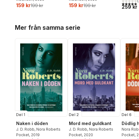
(
4,9
utav 5 
159 kr
159 kr
199 kr
199 kr
259 kr
Hoppa över listan
Mer från samma serie
Del 1
Del 2
Del 6
Naken i döden
Mord med guldkant
Dödlig
J. D. Robb
,
Nora Roberts
J. D. Robb
,
Nora Roberts
Nora Rob
Pocket
, 2019
Pocket
, 2020
Pocket
, 