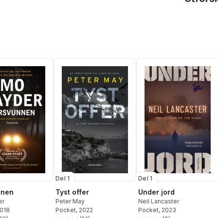
Del 1
Del 1
nnen
Tyst offer
Under jord
er
Peter May
Neil Lancaster
2018
Pocket
, 2022
Pocket
, 2023