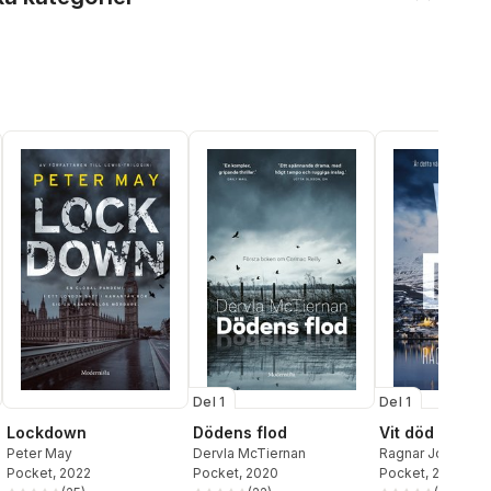
Del 1
Del 1
Lockdown
Dödens flod
Vit död
Peter May
Dervla McTiernan
Ragnar Jónasson
Pocket
, 2022
Pocket
, 2020
Pocket
, 2021