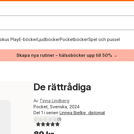
okus Play
E-böcker
Ljudböcker
Pocketböcker
Spel och pussel
Skapa nya rutiner – hälsoböcker upp till 50% →
De rättrådiga
Av
Tinna Lindberg
Pocket, Svenska, 2024
Del 1 i serien
Linnea Bielke, diplomat
(
1
)
5,0
utav 5 stjärnor. Totalt antal röster: