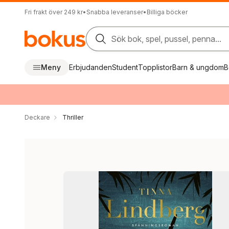
Fri frakt över 249 kr
•
Snabba leveranser
•
Billiga böcker
Sök bok, spel, pussel, penna...
Meny
Erbjudanden
Student
Topplistor
Barn & ungdom
B
Deckare
Thriller