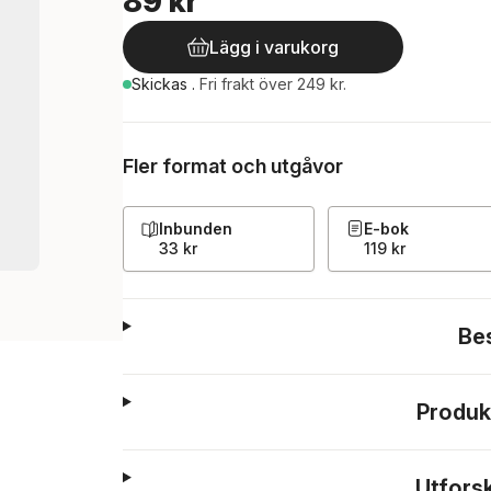
89 kr
Lägg i varukorg
Skickas
.
Fri frakt över 249 kr.
Fler format och utgåvor
Inbunden
E-bok
33 kr
119 kr
Be
Produk
Utfors