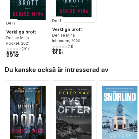
Del 1
Del 1
Verkliga brott
Verkliga brott
Denise Mina
Denise Mina
Inbunden
, 2020
Pocket
, 2021
(
11
)
3,3
utav 5 stjärnor. Totalt antal röster:
(
28
)
3,7
utav 5 stjärnor. Totalt antal röster:
18 kr
99 kr
Hoppa över listan
Du kanske också är intresserad av