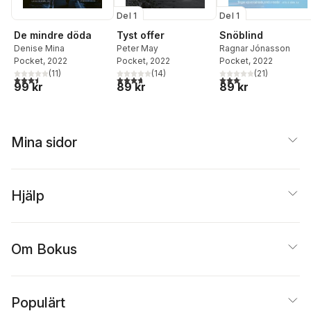
Del 1
Del 1
De mindre döda
Tyst offer
Snöblind
Denise Mina
Peter May
Ragnar Jónasson
Pocket
, 2022
Pocket
, 2022
Pocket
, 2022
(
11
)
(
14
)
(
21
)
3,5
utav 5 stjärnor. Totalt antal röster:
3,7
utav 5 stjärnor. Totalt antal röster:
3,1
utav 5 stjärnor. Total
99 kr
89 kr
89 kr
Mina sidor
Hjälp
Om Bokus
Populärt