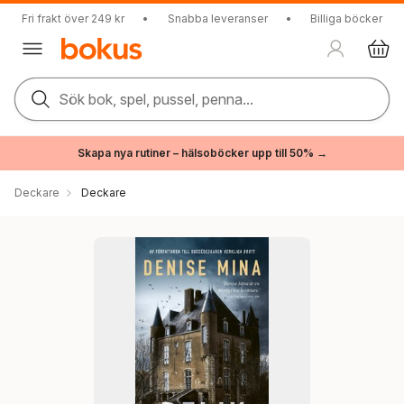
Fri frakt över 249 kr
•
Snabba leveranser
•
Billiga böcker
Sök bok, spel, pussel, penna...
Skapa nya rutiner – hälsoböcker upp till 50% →
Deckare
Deckare