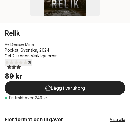
Relik
Av
Denise Mina
Pocket, Svenska, 2024
Del 2 i serien
Verkliga brott
(
8
)
3,1
utav 5 stjärnor. Totalt antal röster:
89 kr
Lägg i varukorg
.
Fri frakt över 249 kr.
Fler format och utgåvor
Visa alla