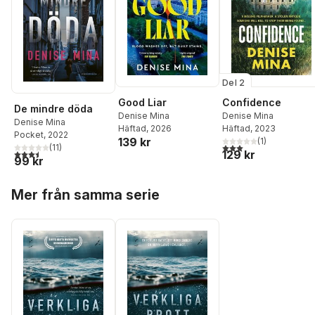
Del 2
Good Liar
Confidence
De mindre döda
Denise Mina
Denise Mina
Denise Mina
Häftad
, 2026
Häftad
, 2023
Pocket
, 2022
139 kr
(
1
)
3,0
utav 5 stjärnor. Tota
(
11
)
3,5
utav 5 stjärnor. Totalt antal röster:
129 kr
99 kr
Hoppa över listan
Mer från samma serie