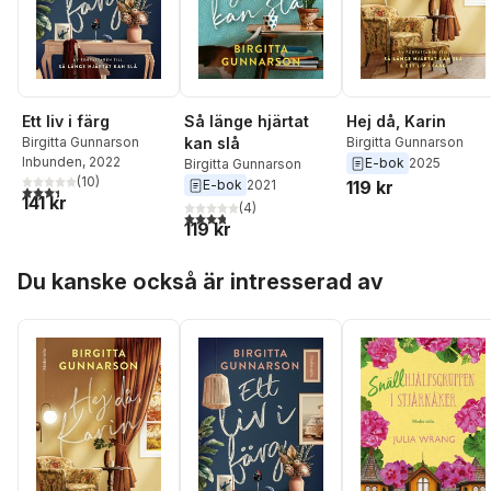
Ett liv i färg
Så länge hjärtat
Hej då, Karin
Birgitta Gunnarson
kan slå
Birgitta Gunnarson
Inbunden
, 2022
E-bok
2025
Birgitta Gunnarson
(
10
)
E-bok
2021
119 kr
3,4
utav 5 stjärnor. Totalt antal röster:
141 kr
(
4
)
3,8
utav 5 stjärnor. Totalt antal röster:
119 kr
Hoppa över listan
Du kanske också är intresserad av