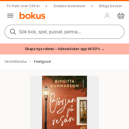
Fri frakt över 249 kr
•
Snabba leveranser
•
Billiga böcker
Sök bok, spel, pussel, penna...
Skapa nya rutiner – hälsoböcker upp till 50% →
Skönlitteratur
Feelgood