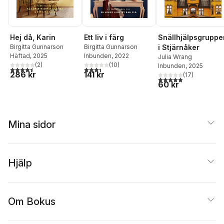
Hej då, Karin
Ett liv i färg
Snällhjälpsgruppe
Birgitta Gunnarson
Birgitta Gunnarson
i Stjärnåker
Häftad
, 2025
Inbunden
, 2022
Julia Wrang
(
2
)
(
10
)
Inbunden
, 2025
4,5
utav 5 stjärnor. Totalt antal röster:
3,4
utav 5 stjärnor. Totalt antal röster:
286 kr
141 kr
(
17
)
4,9
utav 5 stjärnor. Tota
60 kr
Mina sidor
Hjälp
Om Bokus