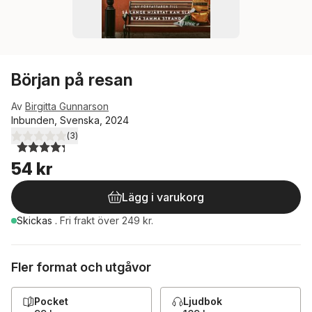
Början på resan
Av
Birgitta Gunnarson
Inbunden, Svenska, 2024
(
3
)
4,3
utav 5 stjärnor. Totalt antal röster:
54 kr
Lägg i varukorg
Skickas
.
Fri frakt över 249 kr.
Fler format och utgåvor
Pocket
Ljudbok