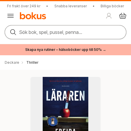
Fri frakt över 249 kr
•
Snabba leveranser
•
Billiga böcker
Sök bok, spel, pussel, penna...
Skapa nya rutiner – hälsoböcker upp till 50% →
Deckare
Thriller