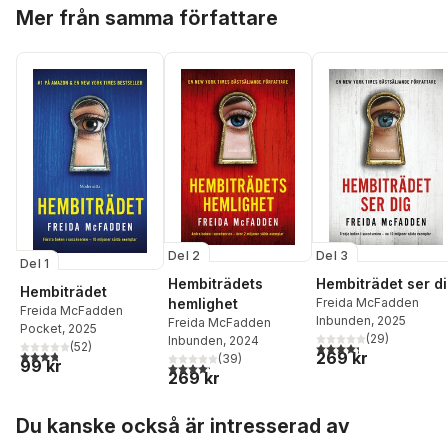
Hoppa över listan
Mer från samma författare
Del 2
Del 3
Del 1
Hembiträdets
Hembiträdet ser d
Hembiträdet
hemlighet
Freida McFadden
Freida McFadden
Inbunden
, 2025
Freida McFadden
Pocket
, 2025
(
29
)
Inbunden
, 2024
4,3
utav 5 stjärnor. Tota
(
52
)
3,8
utav 5 stjärnor. Totalt antal röster:
269 kr
(
39
)
99 kr
4,2
utav 5 stjärnor. Totalt antal röster:
269 kr
Hoppa över listan
Du kanske också är intresserad av