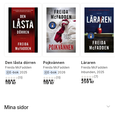
Den låsta dörren
Pojkvännen
Läraren
Freida McFadden
Freida McFadden
Freida McFadden
Inbunden
, 2025
E-bok
2025
E-bok
2026
(
7
)
(
11
)
(
11
)
4,3
utav 5 stjärnor. Tota
4,2
utav 5 stjärnor. Totalt antal röster:
4,3
utav 5 stjärnor. Totalt antal röster:
259 kr
119 kr
119 kr
Mina sidor