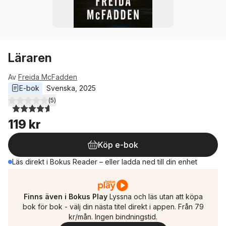
Läraren
Av
Freida McFadden
E-bok
Svenska
, 
2025
(
5
)
4,6
utav 5 stjärnor. Totalt antal röster:
119 kr
Köp e-bok
Läs direkt i Bokus Reader – eller ladda ned till din enhet
Finns även i Bokus Play
Lyssna och läs utan att köpa
bok för bok - välj din nästa titel direkt i appen. Från 79
kr/mån. Ingen bindningstid.