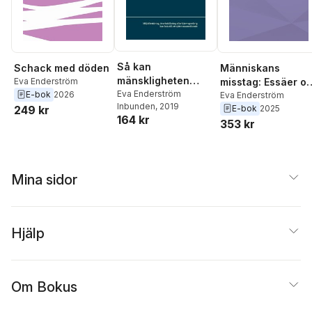
Så kan
Schack med döden
Människans
mänskligheten
Eva Enderström
misstag: Essäer o
förinta sig själv :
Eva Enderström
E-bok
2026
miljö, biologi och
Eva Enderström
Inbunden
, 2019
miljöförstöring,
249 kr
E-bok
2025
filosofi
164 kr
överbefolkning
353 kr
eller kärnvapenkrig
kan leda till ett
sjätte
Mina sidor
massutdöende
Hjälp
Om Bokus