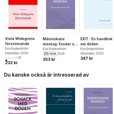
Viola Widegrens
Människans
EXIT : En handbok
försvinnande
misstag: Essäer om
om döden
Eva Enderström
miljö, biologi och
Eva Enderström
Eva Enderström
Inbunden
, 2020
Inbunden
, 2020
E-bok
2025
filosofi
(
1
)
347 kr
353 kr
1,0
utav 5 stjärnor. Totalt antal röster:
232 kr
Hoppa över listan
Du kanske också är intresserad av