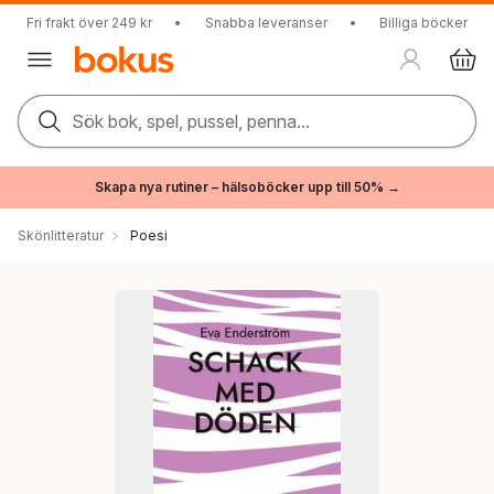
Fri frakt över 249 kr
•
Snabba leveranser
•
Billiga böcker
Sök bok, spel, pussel, penna...
Skapa nya rutiner – hälsoböcker upp till 50% →
Skönlitteratur
Poesi