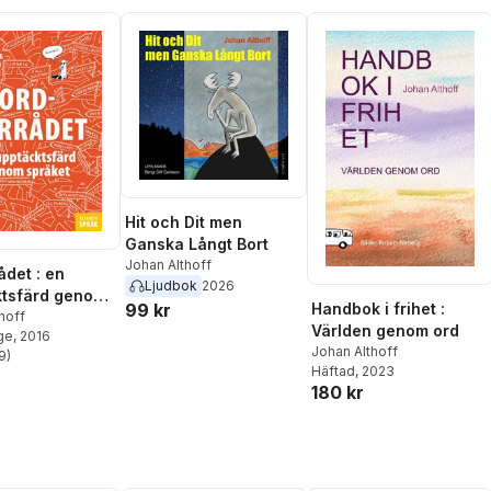
Hit och Dit men
Ganska Långt Bort
Johan Althoff
ådet : en
Ljudbok
2026
ktsfärd genom
Handbok i frihet :
99 kr
hoff
Världen genom ord
ge
, 2016
Johan Althoff
9
)
stjärnor. Totalt antal röster:
Häftad
, 2023
180 kr