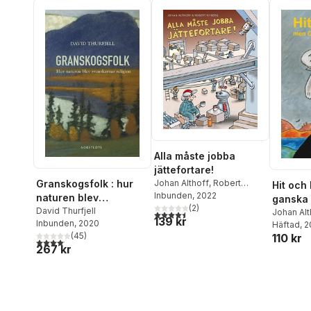
Alla måste jobba
jättefortare!
Johan Althoff
,
Robert
Granskogsfolk : hur
Hit och
Nyberg
Inbunden
, 2022
naturen blev
ganska 
(
2
)
svenskarnas religion
David Thurfjell
Johan Alt
4,5
utav 5 stjärnor. Totalt antal röster:
139 kr
Inbunden
, 2020
Häftad
, 
(
45
)
110 kr
4,1
utav 5 stjärnor. Totalt antal röster:
267 kr