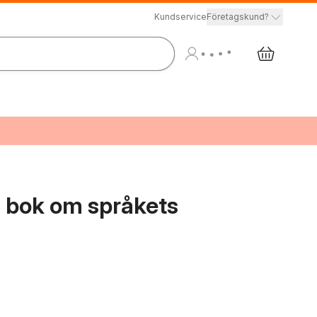
Kundservice
Företagskund?
n bok om språkets