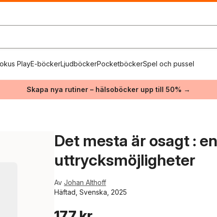
okus Play
E-böcker
Ljudböcker
Pocketböcker
Spel och pussel
Skapa nya rutiner – hälsoböcker upp till 50% →
Det mesta är osagt : e
uttrycksmöjligheter
Av
Johan Althoff
Häftad, Svenska, 2025
177 kr