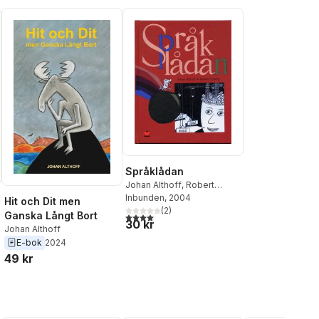
Språklådan
Johan Althoff
,
Robert
Nyberg
Inbunden
, 2004
Hit och Dit men
(
2
)
Ganska Långt Bort
4,0
utav 5 stjärnor. Totalt antal röster:
30 kr
Johan Althoff
E-bok
2024
49 kr