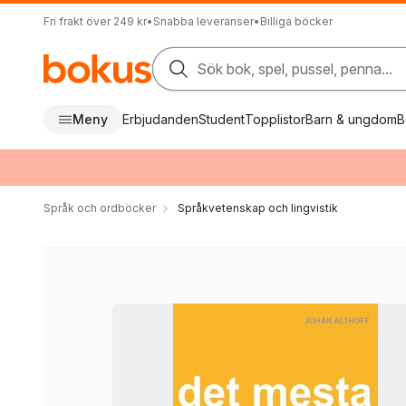
Fri frakt över 249 kr
•
Snabba leveranser
•
Billiga böcker
Sök bok, spel, pussel, penna...
Meny
Erbjudanden
Student
Topplistor
Barn & ungdom
B
Språk och ordböcker
Språkvetenskap och lingvistik