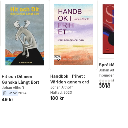
Språklådan
Johan Althoff
,
Ro
Nyberg
Inbunden
, 2004
Handbok i frihet :
Hit och Dit men
(
2
)
Världen genom ord
Ganska Långt Bort
4,0
utav 5 stjärnor
30 kr
Johan Althoff
Johan Althoff
Häftad
, 2023
E-bok
2024
180 kr
49 kr