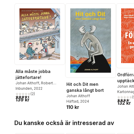
Alla måste jobba
Ordförr
jättefortare!
upptäc
Johan Althoff
,
Robert
Hit och Dit men
språket
Johan Alt
Nyberg
Inbunden
, 2022
ganska långt bort
Kartonna
(
2
)
Johan Althoff
4,5
utav 5 stjärnor. Totalt antal röster:
(
139 kr
4,2
utav 5 
Häftad
, 2024
132 kr
110 kr
Hoppa över listan
Du kanske också är intresserad av