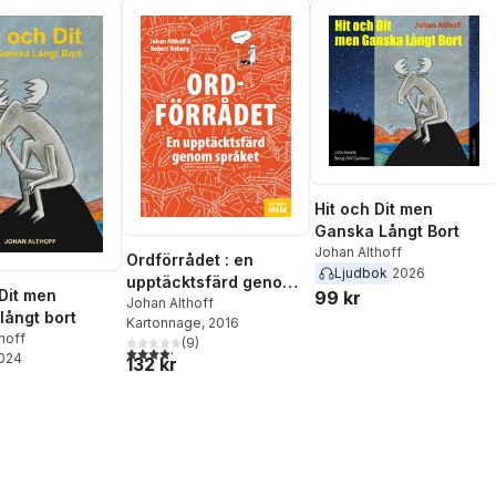
Hit och Dit men
Ganska Långt Bort
Johan Althoff
Ordförrådet : en
Ljudbok
2026
upptäcktsfärd genom
 Dit men
99 kr
språket
Johan Althoff
långt bort
Kartonnage
, 2016
hoff
(
9
)
4,2
utav 5 stjärnor. Totalt antal röster:
2024
132 kr