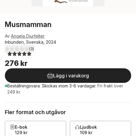
Musmamman
Av
Angela Djurfelter
Inbunden, Svenska, 2024
(
3
)
5,0
utav 5 stjärnor. Totalt antal röster:
276 kr
Lägg i varukorg
Beställningsvara.
Skickas
inom 3-6 vardagar
.
Fri frakt över
249 kr.
Fler format och utgåvor
E-bok
Ljudbok
129 kr
109 kr