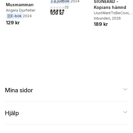
Ljudbok
2024
SIGNERAD -
Musmamman
Kopians hämnd
(
1
)
5,0
utav 5 stjärnor. Totalt antal röster:
Angela Djurfelter
109 kr
IJustWantToBeCool
,
E-bok
2024
Joel Adolphson
Inbunden
, 2026
,
Emil
129 kr
189 kr
Ejdemo Beer
,
Victor
Beer
Mina sidor
Hjälp