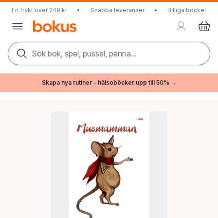
Fri frakt över 249 kr
•
Snabba leveranser
•
Billiga böcker
Sök bok, spel, pussel, penna...
Skapa nya rutiner – hälsoböcker upp till 50% →