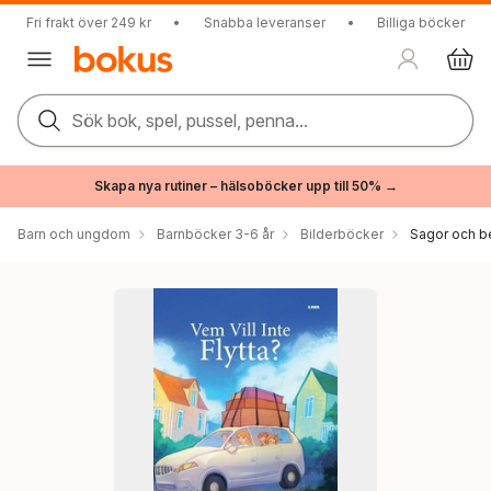
Fri frakt över 249 kr
•
Snabba leveranser
•
Billiga böcker
Sök bok, spel, pussel, penna...
Skapa nya rutiner – hälsoböcker upp till 50% →
Barn och ungdom
Barnböcker 3-6 år
Bilderböcker
Sagor och be