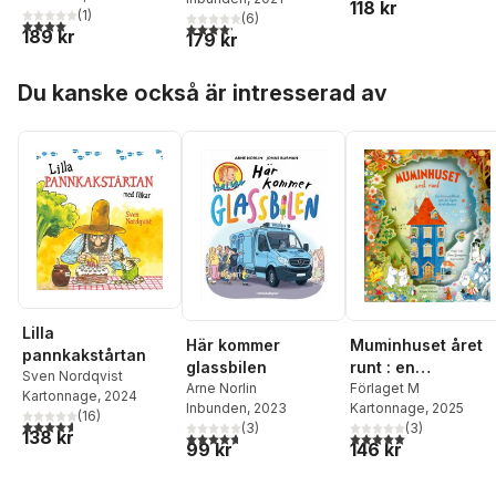
118 kr
(
1
)
(
6
)
4,0
utav 5 stjärnor. Totalt antal röster:
4,2
utav 5 stjärnor. Totalt antal röster:
189 kr
179 kr
Hoppa över listan
Du kanske också är intresserad av
Lilla
Här kommer
Muminhuset året
pannkakstårtan
glassbilen
runt : en
Sven Nordqvist
Arne Norlin
karusellbok om de
Förlaget M
Kartonnage
, 2024
Inbunden
, 2023
Kartonnage
, 2025
fyra årstiderna
(
16
)
4,6
utav 5 stjärnor. Totalt antal röster:
(
3
)
(
3
)
138 kr
4,7
utav 5 stjärnor. Totalt antal röster:
5,0
utav 5 stjärnor. Tota
99 kr
146 kr