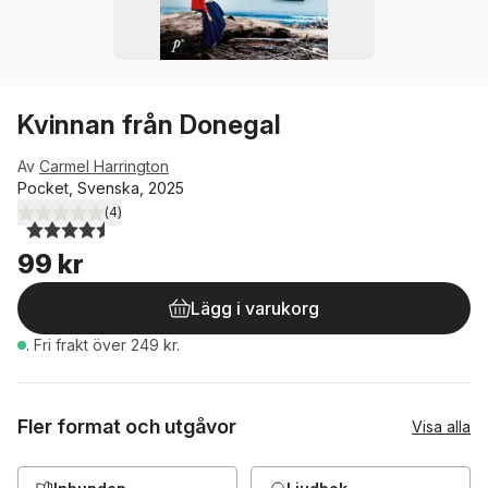
Kvinnan från Donegal
Av
Carmel Harrington
Pocket, Svenska, 2025
(
4
)
4,5
utav 5 stjärnor. Totalt antal röster:
99 kr
Lägg i varukorg
.
Fri frakt över 249 kr.
Fler format och utgåvor
Visa alla