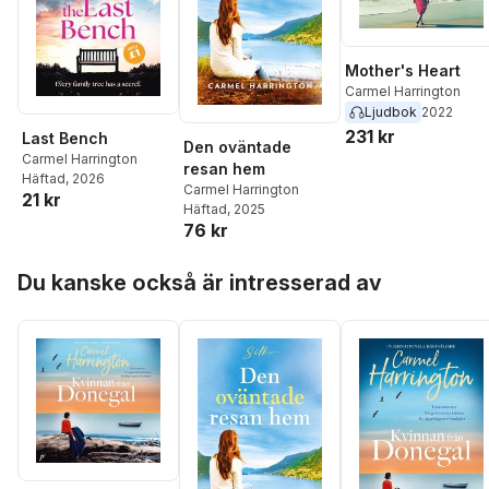
Mother's Heart
Carmel Harrington
Ljudbok
2022
231 kr
Last Bench
Den oväntade
Carmel Harrington
resan hem
Häftad
, 2026
Carmel Harrington
21 kr
Häftad
, 2025
76 kr
Hoppa över listan
Du kanske också är intresserad av