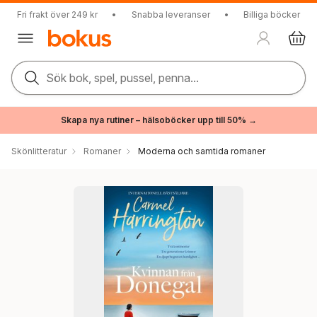
Fri frakt över 249 kr
•
Snabba leveranser
•
Billiga böcker
Sök bok, spel, pussel, penna...
Skapa nya rutiner – hälsoböcker upp till 50% →
Skönlitteratur
Romaner
Moderna och samtida romaner