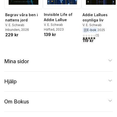
Invisible Life of
Begrav våra ben i
Addie LaRues
Addie LaRue
nattens jord
osynliga liv
V. E. Schwab
V. E. Schwab
V. E. Schwab
Häftad
, 2023
Inbunden
, 2026
E-bok
2025
139 kr
229 kr
(
1
)
5,0
utav 5 stjärnor. Tota
119 kr
Mina sidor
Hjälp
Om Bokus