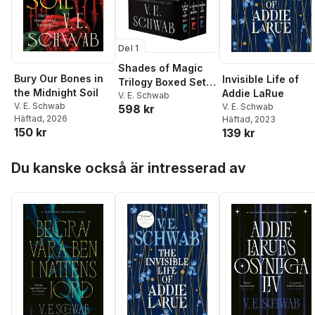
Del 1
Shades of Magic
Bury Our Bones in
Invisible Life of
Trilogy Boxed Set:
the Midnight Soil
Addie LaRue
A Darker Shade of
V. E. Schwab
V. E. Schwab
V. E. Schwab
598 kr
Magic, a Gathering
Häftad
, 2026
Häftad
, 2023
of Shadows, a
150 kr
139 kr
Conjuring of Light
Hoppa över listan
Du kanske också är intresserad av