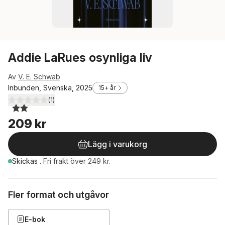
Addie LaRues osynliga liv
Av
V. E. Schwab
Inbunden, Svenska, 2025
15+ år
(
1
)
2,0
utav 5 stjärnor. Totalt antal röster:
209 kr
Lägg i varukorg
Skickas
.
Fri frakt över 249 kr.
Fler format och utgåvor
E-bok