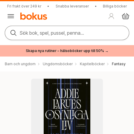
Fri frakt över 249 kr
•
Snabba leveranser
•
Billiga böcker
Sök bok, spel, pussel, penna...
Skapa nya rutiner – hälsoböcker upp till 50% →
Barn och ungdom
Ungdomsböcker
Kapitelböcker
Fantasy