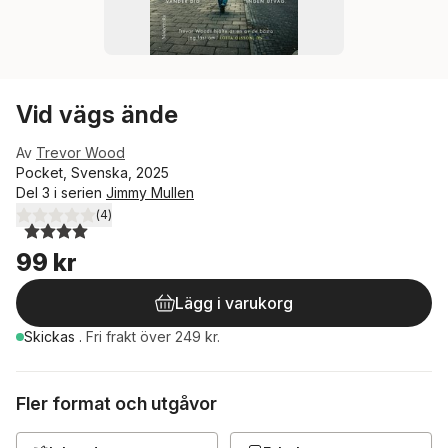
Vid vägs ände
Av
Trevor Wood
Pocket, Svenska, 2025
Del 3 i serien
Jimmy Mullen
(
4
)
4,0
utav 5 stjärnor. Totalt antal röster:
99 kr
Lägg i varukorg
Skickas
.
Fri frakt över 249 kr.
Fler format och utgåvor