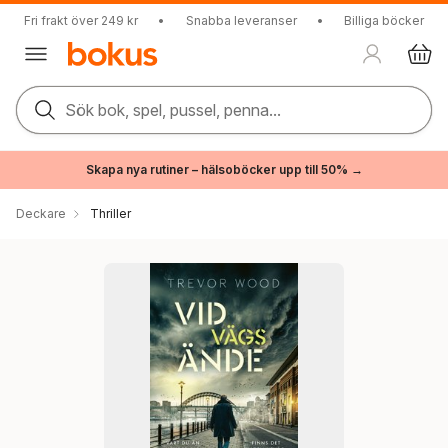
Fri frakt över 249 kr
•
Snabba leveranser
•
Billiga böcker
Sök bok, spel, pussel, penna...
Skapa nya rutiner – hälsoböcker upp till 50% →
Deckare
Thriller