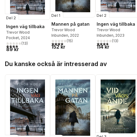
Del 1
Del 2
Del 2
Mannen på gatan
Ingen väg tillbaka
Ingen väg tillbaka
Trevor Wood
Trevor Wood
Trevor Wood
Inbunden
, 2022
Inbunden
, 2023
Pocket
, 2024
(
15
)
(
13
)
3,9
utav 5 stjärnor. Totalt antal röster:
3,8
utav 5 stjärnor. Tota
(
13
)
3,8
utav 5 stjärnor. Totalt antal röster:
152 kr
114 kr
89 kr
Hoppa över listan
Du kanske också är intresserad av
Del 3