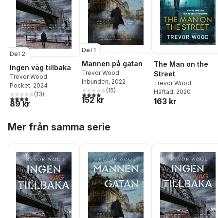
Del 1
Del 2
Mannen på gatan
The Man on the
Ingen väg tillbaka
Trevor Wood
Street
Trevor Wood
Inbunden
, 2022
Trevor Wood
Pocket
, 2024
(
15
)
Häftad
, 2020
3,9
utav 5 stjärnor. Totalt antal röster:
(
13
)
3,8
utav 5 stjärnor. Totalt antal röster:
152 kr
163 kr
89 kr
Hoppa över listan
Mer från samma serie