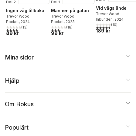
Del 2
Del 1
Vid vägs ände
Ingen väg tillbaka
Mannen på gatan
Trevor Wood
Trevor Wood
Trevor Wood
Inbunden
, 2024
Pocket
, 2024
Pocket
, 2023
(
10
)
4,6
utav 5 stjärnor. Tota
(
13
)
(
18
)
3,8
utav 5 stjärnor. Totalt antal röster:
3,4
utav 5 stjärnor. Totalt antal röster:
189 kr
89 kr
99 kr
Mina sidor
Hjälp
Om Bokus
Populärt