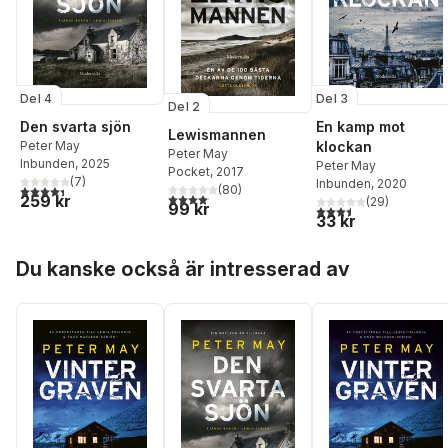
Del 4
Del 3
Del 2
Den svarta sjön
En kamp mot
Lewismannen
Peter May
klockan
Peter May
Inbunden
, 2025
Peter May
Pocket
, 2017
(
7
)
Inbunden
, 2020
4,4
utav 5 stjärnor. Totalt antal röster:
(
80
)
4,1
utav 5 stjärnor. Totalt antal röster:
259 kr
(
29
)
99 kr
3,5
utav 5 stjärnor. Tota
33 kr
Hoppa över listan
Du kanske också är intresserad av