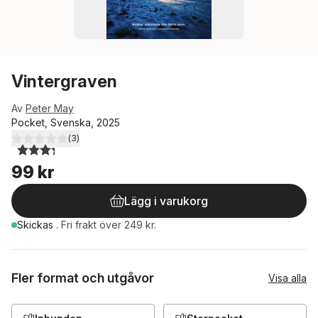
Vintergraven
Av
Peter May
Pocket, Svenska, 2025
(
3
)
3,3
utav 5 stjärnor. Totalt antal röster:
99 kr
Lägg i varukorg
Skickas
.
Fri frakt över 249 kr.
Fler format och utgåvor
Visa alla