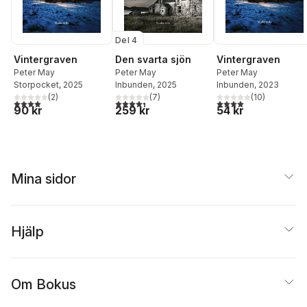
Del 4
Vintergraven
Den svarta sjön
Vintergraven
Peter May
Peter May
Peter May
Storpocket
, 2025
Inbunden
, 2025
Inbunden
, 2023
(
2
)
(
7
)
(
10
)
4,0
utav 5 stjärnor. Totalt antal röster:
4,4
utav 5 stjärnor. Totalt antal röster:
4,0
utav 5 stjärnor. Tota
90 kr
259 kr
54 kr
Mina sidor
Hjälp
Om Bokus