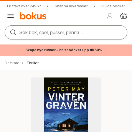
Fri frakt över 249 kr
•
Snabba leveranser
•
Billiga böcker
Sök bok, spel, pussel, penna...
Skapa nya rutiner – hälsoböcker upp till 50% →
Deckare
Thriller