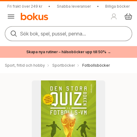
Fri frakt över 249 kr
•
Snabba leveranser
•
Billiga böcker
Sök bok, spel, pussel, penna...
Skapa nya rutiner – hälsoböcker upp till 50% →
Sport, fritid och hobby
Sportböcker
Fotbollsböcker