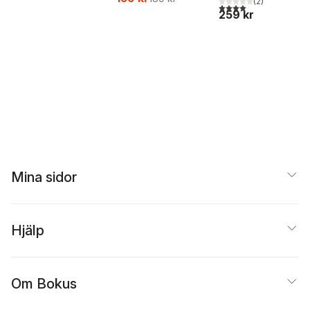
(
2
)
4,0
utav 5 stjärnor. Tota
259 kr
Mina sidor
Hjälp
Om Bokus