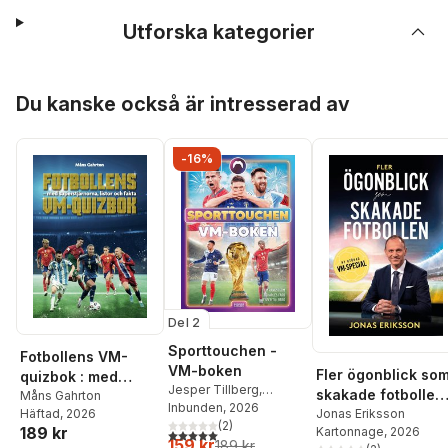
Utforska kategorier
Hoppa över listan
Du kanske också är intresserad av
-16%
Del 2
Sporttouchen -
Fotbollens VM-
VM-boken
Fler ögonblick so
quizbok : med
Jesper Tillberg
,
skakade fotbollen 
superstjärnorna,
Måns Gahrton
Sporttouchen
Inbunden
, 2026
,
Tim
Häftad
, 2026
ny utökad VM-
Jonas Eriksson
listor och fakta
Rangström
(
2
)
,
Charles
189 kr
Kartonnage
, 2026
5,0
utav 5 stjärnor. Totalt antal röster:
special
159 kr
Faro
189 kr