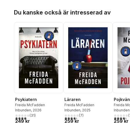
Hoppa över listan
Du kanske också är intresserad av
Psykiatern
Läraren
Pojkvä
Freida McFadden
Freida McFadden
Freida M
Inbunden
, 2026
Inbunden
, 2025
Inbunden
(
31
)
(
7
)
(
4,1
utav 5 stjärnor. Totalt antal röster:
4,3
utav 5 stjärnor. Totalt antal röster:
4,3
utav 5 
249 kr
259 kr
259 kr