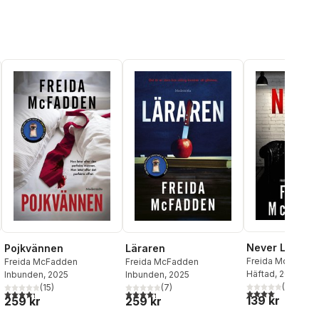
Never Lie
Pojkvännen
Läraren
Freida McFadde
Freida McFadden
Freida McFadden
Häftad
, 2023
Inbunden
, 2025
Inbunden
, 2025
(
7
)
(
15
)
(
7
)
4,0
utav 5 stjärnor
l röster:
4,3
utav 5 stjärnor. Totalt antal röster:
4,3
utav 5 stjärnor. Totalt antal röster:
139 kr
259 kr
259 kr