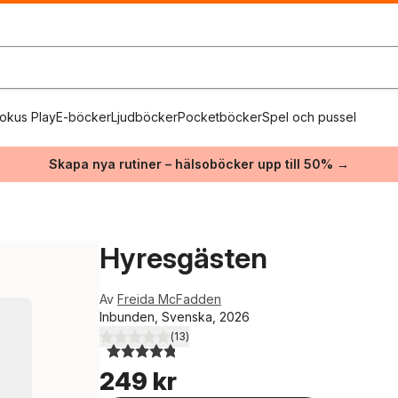
okus Play
E-böcker
Ljudböcker
Pocketböcker
Spel och pussel
Skapa nya rutiner – hälsoböcker upp till 50% →
Hyresgästen
Av
Freida McFadden
Inbunden, Svenska, 2026
(
13
)
4,8
utav 5 stjärnor. Totalt antal röster:
249 kr