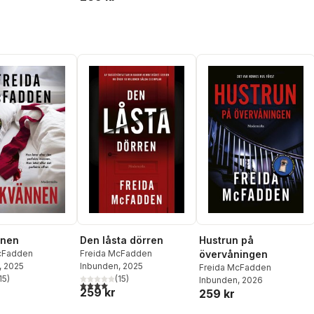
nnen
Den låsta dörren
Hustrun på
cFadden
Freida McFadden
övervåningen
, 2025
Inbunden
, 2025
Freida McFadden
15
)
(
15
)
Inbunden
, 2026
stjärnor. Totalt antal röster:
4,0
utav 5 stjärnor. Totalt antal röster:
259 kr
259 kr