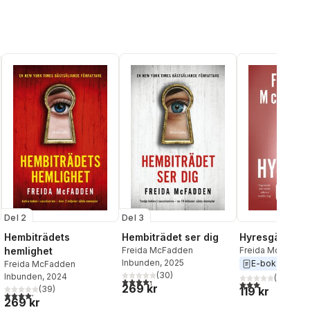
Del 2
Del 3
Hembiträdets
Hembiträdet ser dig
Hyresgästen
hemlighet
Freida McFadden
Freida McFadde
Inbunden
, 2025
E-bok
2026
Freida McFadden
(
30
)
Inbunden
, 2024
(
2
)
4,3
utav 5 stjärnor. Totalt antal röster:
3,0
utav 5 stjärnor
269 kr
(
39
)
119 kr
4,2
utav 5 stjärnor. Totalt antal röster:
269 kr