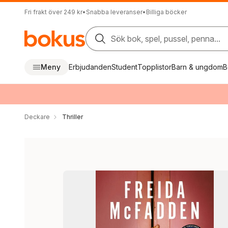
Fri frakt över 249 kr
•
Snabba leveranser
•
Billiga böcker
Sök bok, spel, pussel, penna...
Meny
Erbjudanden
Student
Topplistor
Barn & ungdom
B
Deckare
Thriller