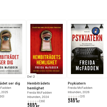
Del 2
ädet ser dig
Hembiträdets
Psykiatern
cFadden
hemlighet
Freida McFadden
, 2025
Inbunden
, 2026
Freida McFadden
30
)
(
31
)
Inbunden
, 2024
stjärnor. Totalt antal röster:
4,1
utav 5 stjärnor. Totalt anta
249 kr
(
39
)
4,2
utav 5 stjärnor. Totalt antal röster:
269 kr