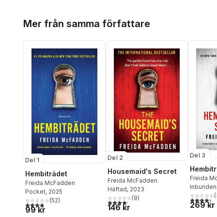
Hoppa över listan
Mer från samma författare
Del 3
Del 2
Del 1
Hembitr
Housemaid's Secret
Hembiträdet
Freida M
Freida McFadden
Freida McFadden
Inbunden
Häftad
, 2023
Pocket
, 2025
(
(
9
)
4,3
utav 5 
(
52
)
4,2
utav 5 stjärnor. Totalt antal röster:
269 kr
3,8
utav 5 stjärnor. Totalt antal röster:
146 kr
99 kr