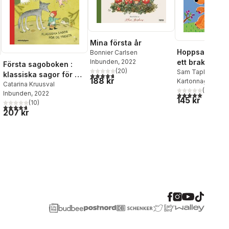
Mina första år
Hoppsan! Hörd
Bonnier Carlsen
Inbunden
, 2022
ett brak där b
Första sagoboken :
(
20
)
Sam Taplin
klassiska sagor för de
4,7
utav 5 stjärnor. Totalt antal röster:
188 kr
Kartonnage
, 202
yngsta
Catarina Kruusval
(
2
)
Inbunden
, 2022
5,0
utav 5 stjärnor.
145 kr
al röster:
(
10
)
4,7
utav 5 stjärnor. Totalt antal röster:
207 kr