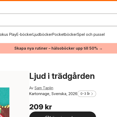
okus Play
E-böcker
Ljudböcker
Pocketböcker
Spel och pussel
Skapa nya rutiner – hälsoböcker upp till 50% →
Ljud i trädgården
Av
Sam Taplin
Kartonnage, Svenska, 2026
0-3 år
209 kr