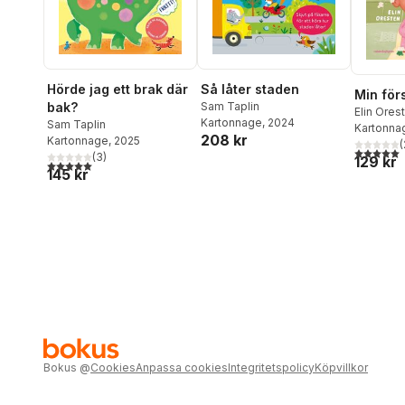
Hörde jag ett brak där
Så låter staden
Min för
bak?
Sam Taplin
Elin Ores
Kartonnage
, 2024
Sam Taplin
Kartonna
208 kr
Kartonnage
, 2025
(
5,0
utav 5 
(
3
)
129 kr
5,0
utav 5 stjärnor. Totalt antal röster:
145 kr
Bokus
@
Cookies
Anpassa cookies
Integritetspolicy
Köpvillkor