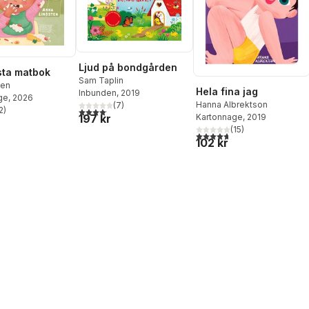
Ljud på bondgården
sta matbok
Sam Taplin
ten
Hela fina jag
Inbunden
, 2019
ge
, 2026
Hanna Albrektson
(
7
)
2
)
4,1
utav 5 stjärnor. Totalt antal röster:
stjärnor. Totalt antal röster:
Kartonnage
, 2019
197 kr
(
15
)
4,7
utav 5 stjärnor. Totalt ant
102 kr