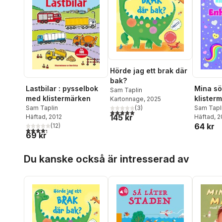
Hörde jag ett brak där
bak?
Lastbilar : pysselbok
Mina sö
Sam Taplin
med klistermärken
klisterm
Kartonnage
, 2025
(
3
)
Sam Taplin
enhörni
Sam Tapl
5,0
utav 5 stjärnor. Totalt antal röster:
145 kr
Häftad
, 2012
Häftad
, 
64 kr
(
12
)
4,3
utav 5 stjärnor. Totalt antal röster:
69 kr
Hoppa över listan
Du kanske också är intresserad av