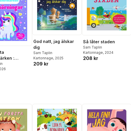
God natt, jag älskar
Så låter staden
dig
Sam Taplin
ta
Kartonnage
, 2024
Sam Taplin
208 kr
ärken :
Kartonnage
, 2025
209 kr
ngar
in
2026