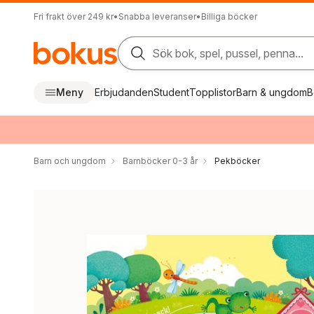
Fri frakt över 249 kr
•
Snabba leveranser
•
Billiga böcker
Sök bok, spel, pussel, penna...
Meny
Erbjudanden
Student
Topplistor
Barn & ungdom
B
Barn och ungdom
Barnböcker 0-3 år
Pekböcker