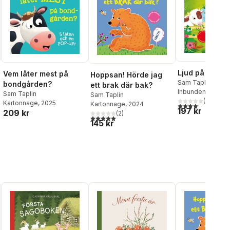
Ljud på bond
Vem låter mest på
Hoppsan! Hörde jag
Sam Taplin
bondgården?
ett brak där bak?
Inbunden
, 2019
Sam Taplin
Sam Taplin
(
7
)
Kartonnage
, 2025
Kartonnage
, 2024
4,1
utav 5 stjärnor.
197 kr
209 kr
(
2
)
5,0
utav 5 stjärnor. Totalt antal röster:
145 kr