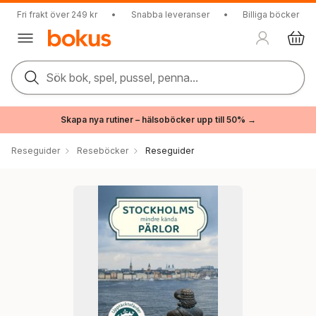
Fri frakt över 249 kr
•
Snabba leveranser
•
Billiga böcker
Sök bok, spel, pussel, penna...
Skapa nya rutiner – hälsoböcker upp till 50% →
Reseguider
Reseböcker
Reseguider