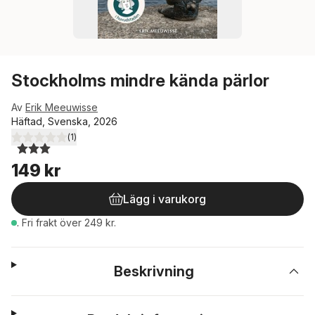
Stockholms mindre kända pärlor
Av
Erik Meeuwisse
Häftad, Svenska, 2026
(
1
)
3,0
utav 5 stjärnor. Totalt antal röster:
149 kr
Lägg i varukorg
.
Fri frakt över 249 kr.
Beskrivning