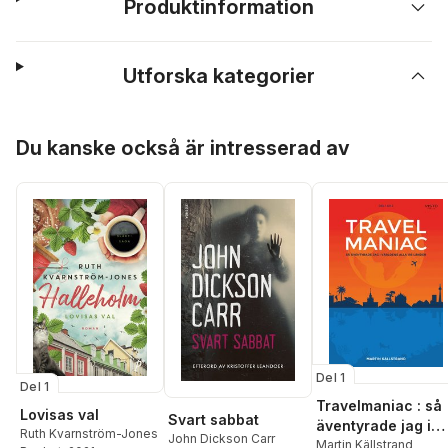
Produktinformation
Utforska kategorier
Hoppa över listan
Du kanske också är intresserad av
Del 1
Del 1
Travelmaniac : så
Lovisas val
Svart sabbat
äventyrade jag i
Ruth Kvarnström-Jones
John Dickson Carr
världens alla 195
Martin Källstrand