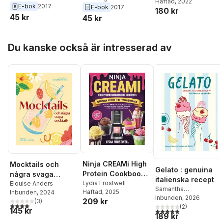
Häftad
, 2022
Engels
E-bok
2017
E-bok
2017
180 kr
45 kr
45 kr
Hoppa över listan
Du kanske också är intresserad av
Ninja CREAMi High
Mocktails och
Gelato : genuina
Protein Cookbook
några svaga
italienska recept
for Beginners: 1500
Lydia Frostwell
cocktails
Elouise Anders
Samantha
Häftad
, 2025
Inbunden
, 2024
Days of Guilt-Free
Santambrogio-Öberg
Inbunden
, 2026
209 kr
(
3
)
Frozen Desserts:
4,0
utav 5 stjärnor. Totalt antal röster:
(
2
)
145 kr
5,0
utav 5 stjärnor. Tota
Master Your
189 kr