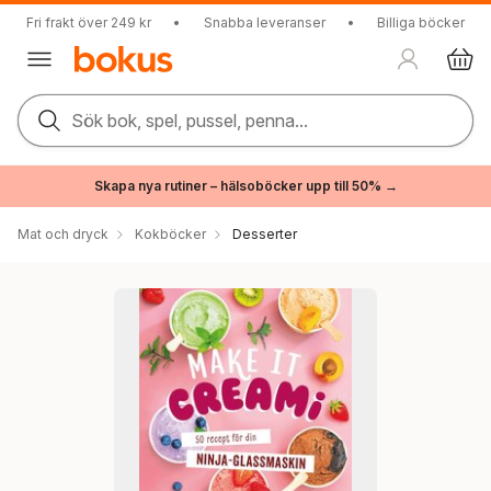
Fri frakt över 249 kr
•
Snabba leveranser
•
Billiga böcker
Sök bok, spel, pussel, penna...
Skapa nya rutiner – hälsoböcker upp till 50% →
Mat och dryck
Kokböcker
Desserter