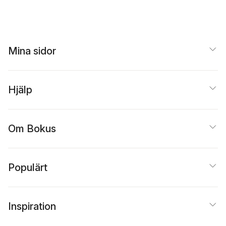
CREAMi with
Simple, Delicious
Recipes for Protein
Ice Cream, Sorbet,
and Milkshakes to
Mina sidor
Fuel Your Body and
Satisfy Cravings
Hjälp
Om Bokus
Populärt
Inspiration