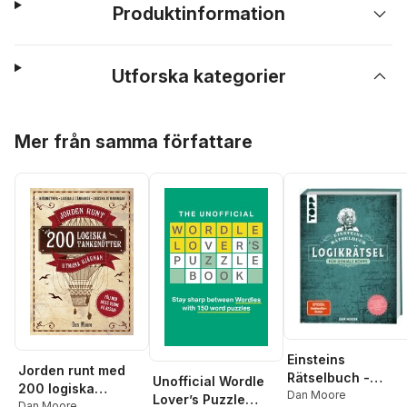
Produktinformation
Utforska kategorier
Hoppa över listan
Mer från samma författare
Einsteins
Jorden runt med
Rätselbuch -
Unofficial Wordle
200 logiska
Logikrätsel für
Dan Moore
Lover’s Puzzle
tankenötter
Dan Moore