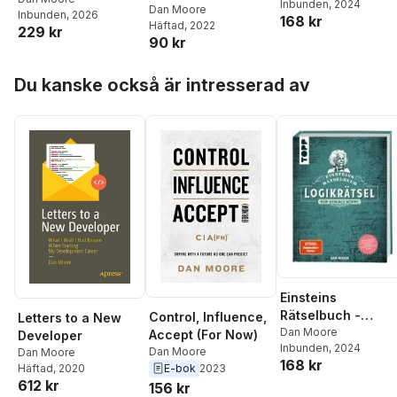
Inbunden
, 2024
geniale Köpfe
Book
Dan Moore
Inbunden
, 2026
168 kr
Häftad
, 2022
229 kr
90 kr
Hoppa över listan
Du kanske också är intresserad av
Einsteins
Rätselbuch -
Control, Influence,
Letters to a New
Logikrätsel für
Dan Moore
Accept (For Now)
Developer
Inbunden
, 2024
geniale Köpfe
Dan Moore
Dan Moore
168 kr
Häftad
, 2020
E-bok
2023
612 kr
156 kr