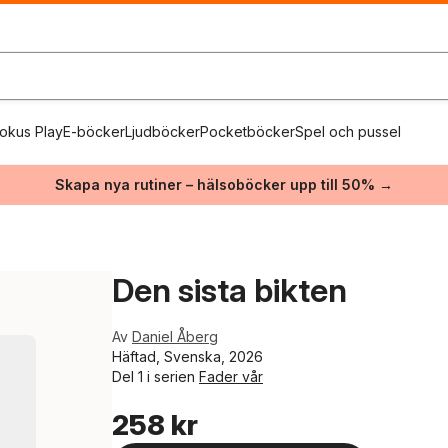
okus Play
E-böcker
Ljudböcker
Pocketböcker
Spel och pussel
Skapa nya rutiner – hälsoböcker upp till 50% →
Den sista bikten
Av
Daniel Åberg
Häftad, Svenska, 2026
Del 1 i serien
Fader vår
258 kr