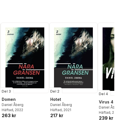
Del 3
Del 2
Del 4
Domen
Hotet
Virus 4
Daniel Åberg
Daniel Åberg
Daniel Åberg
Häftad
, 2022
Häftad
, 2021
Häftad
, 2021
263 kr
217 kr
239 kr
al röster: