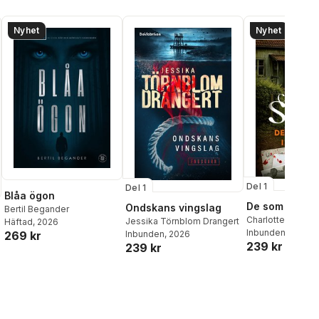
Nyhet
Nyhet
Del 1
Del 1
Blåa ögon
De som fallit 
Ondskans vingslag
Bertil Begander
Charlotte Stode
Jessika Törnblom Drangert
Häftad
, 2026
Inbunden
, 2026
Inbunden
, 2026
269 kr
239 kr
239 kr
al röster: