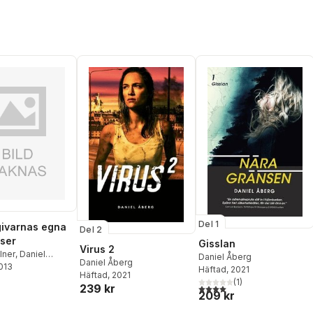
Del 1
ivarnas egna
Del 2
lser
Gisslan
Virus 2
lner
,
Daniel
Daniel Åberg
Daniel Åberg
2013
itha Östlund
,
Häftad
, 2021
Häftad
, 2021
Boll
,
Kim M.
(
1
)
239 kr
4,0
utav 5 stjärnor. Totalt ant
s
,
Eva Robild
,
209 kr
lin
,
Peter