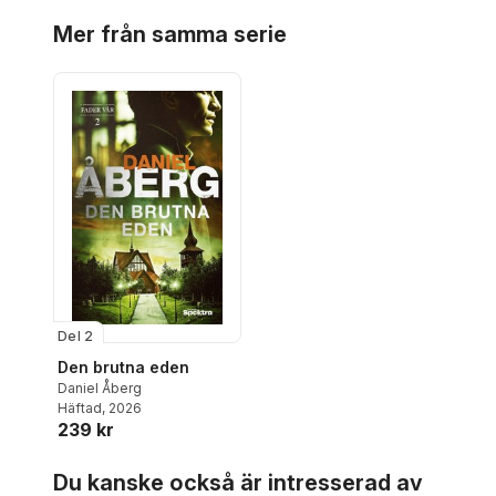
Ahlquist
,
Hoppa över listan
Emma C El
Mer från samma serie
Slottner
,
Trinh Jo
Johanss
Essen
Del 2
Den brutna eden
Daniel Åberg
Häftad
, 2026
239 kr
Hoppa över listan
Du kanske också är intresserad av