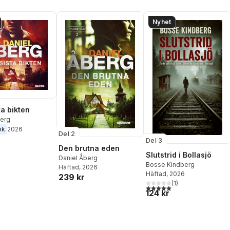
Nyhet
ta bikten
berg
ok
2026
Del 2
Del 3
Den brutna eden
Slutstrid i Bollasjö
Daniel Åberg
Bosse Kindberg
Häftad
, 2026
Häftad
, 2026
239 kr
(
1
)
5,0
utav 5 stjärnor. Totalt ant
124 kr