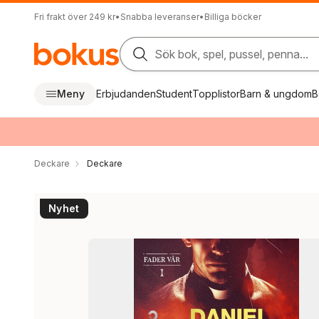
Fri frakt över 249 kr
•
Snabba leveranser
•
Billiga böcker
Sök bok, spel, pussel, penna...
Meny
Erbjudanden
Student
Topplistor
Barn & ungdom
B
Deckare
Deckare
Nyhet