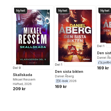
Nyhet
Nyhet
Nyhet
Del 1
Den sis
Daniel Å
Ljudb
Del 1
169 kr
Del 9
Den sista bikten
Skallskada
Daniel Åberg
Mikael Ressem
E-bok
2026
Häftad
, 2026
169 kr
209 kr