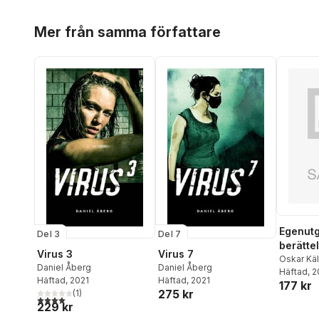
Hoppa över listan
Mer från samma författare
Egenutg
Del 3
Del 7
berätte
Virus 3
Virus 7
Oskar Käl
Daniel Åberg
Daniel Åberg
Åberg
Häftad
,
, 
An
Häftad
, 2021
Häftad
, 2021
177 kr
Susanne 
275 kr
(
1
)
Kimseliu
4,0
utav 5 stjärnor. Totalt antal röster:
229 kr
Mette Boh