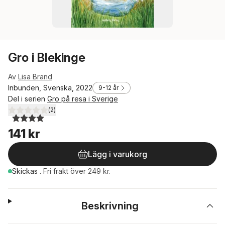
Gro i Blekinge
Av
Lisa Brand
Inbunden, Svenska, 2022
9-12 år
Del i serien
Gro på resa i Sverige
(
2
)
4,0
utav 5 stjärnor. Totalt antal röster:
141 kr
Lägg i varukorg
Skickas
.
Fri frakt över 249 kr.
Beskrivning