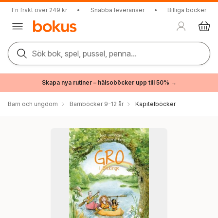
Fri frakt över 249 kr
•
Snabba leveranser
•
Billiga böcker
Sök bok, spel, pussel, penna...
Skapa nya rutiner – hälsoböcker upp till 50% →
Barn och ungdom
Barnböcker 9-12 år
Kapitelböcker