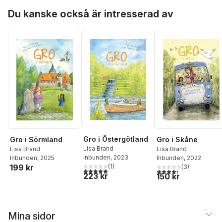
Hoppa över listan
Du kanske också är intresserad av
Gro i Östergötland
Gro i Sörmland
Gro i Skåne
Lisa Brand
Lisa Brand
Lisa Brand
Inbunden
, 2023
Inbunden
, 2025
Inbunden
, 2022
(
1
)
199 kr
(
3
)
5,0
utav 5 stjärnor. Totalt antal röster:
4,3
utav 5 stjärnor. Tota
223 kr
150 kr
Mina sidor