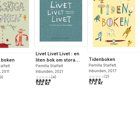
Livet Livet Livet : en
Tidenboken
liten bok om stora
 boken
Pernilla Stalfelt
frågor
Pernilla Stalfelt
talfelt
Inbunden
, 2017
Inbunden
, 2021
, 2011
(
2
)
(
4
)
9
)
4,0
utav 5 stjärnor. Totalt ant
5,0
utav 5 stjärnor. Totalt antal röster:
stjärnor. Totalt antal röster:
172 kr
132 kr