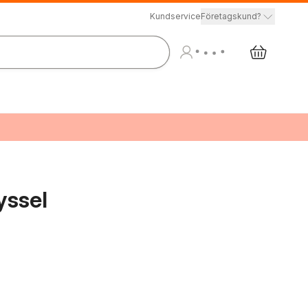
Kundservice
Företagskund?
yssel