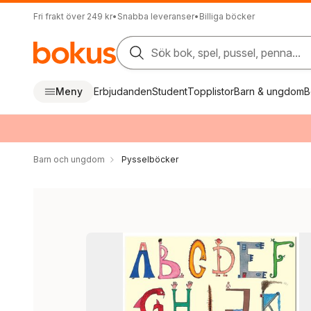
Fri frakt över 249 kr
•
Snabba leveranser
•
Billiga böcker
Sök bok, spel, pussel, penna...
Meny
Erbjudanden
Student
Topplistor
Barn & ungdom
B
Barn och ungdom
Pysselböcker