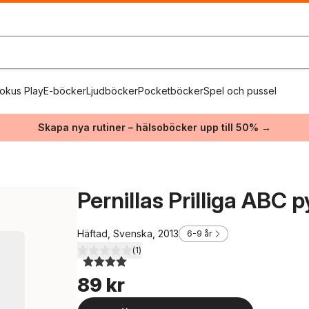
okus Play
E-böcker
Ljudböcker
Pocketböcker
Spel och pussel
Skapa nya rutiner – hälsoböcker upp till 50% →
Pernillas Prilliga ABC p
Häftad, Svenska, 2013
6-9 år
(
1
)
4,0
utav 5 stjärnor. Totalt antal röster:
89 kr