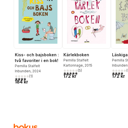
Kiss- och bajsboken :
Kärlekboken
Läskiga
två favoriter i en bok!
Pernilla Stalfelt
Pernilla S
Kartonnage
, 2015
Inbunden
Pernilla Stalfelt
(
5
)
(
Inbunden
, 2024
5,0
utav 5 stjärnor. Totalt antal röster:
3,9
utav 5 
172 kr
172 kr
(
1
)
4,0
utav 5 stjärnor. Totalt antal röster:
184 kr