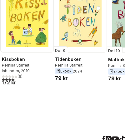
Del 8
Del 10
Kissboken
Tidenboken
Matboken
Pernilla Stalfelt
Pernilla Stalfelt
Pernilla Stalfelt
Inbunden
, 2019
E-bok
2024
E-bok
2024
(
6
)
79 kr
79 kr
al röster:
4,3
utav 5 stjärnor. Totalt antal röster:
172 kr