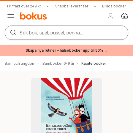
Fri frakt över 249 kr
•
Snabba leveranser
•
Billiga böcker
Sök bok, spel, pussel, penna...
Skapa nya rutiner – hälsoböcker upp till 50% →
Barn och ungdom
Barnböcker 6-9 år
Kapitelböcker