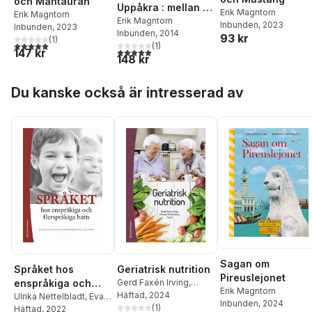
och Mantauran
Uppåkra : mellan liv
Erik Magntorn
Erik Magntorn
och död
Erik Magntorn
Inbunden
, 2023
Inbunden
, 2023
Inbunden
, 2014
93 kr
(
1
)
5,0
utav 5 stjärnor. Totalt antal röster:
(
1
)
5,0
utav 5 stjärnor. Totalt antal röster:
147 kr
148 kr
Hoppa över listan
Du kanske också är intresserad av
Sagan om
Språket hos
Geriatrisk nutrition
Pireuslejonet
enspråkiga och
Gerd Faxén Irving
,
Erik Magntorn
Elisabet Rothenberg
Häftad
, 2024
,
flerspråkiga barn :
Ulrika Nettelbladt
,
Eva-
Inbunden
, 2024
Tommy Cederholm
(
1
)
,
Kristina Salameh
Häftad
, 2022
utveckling och