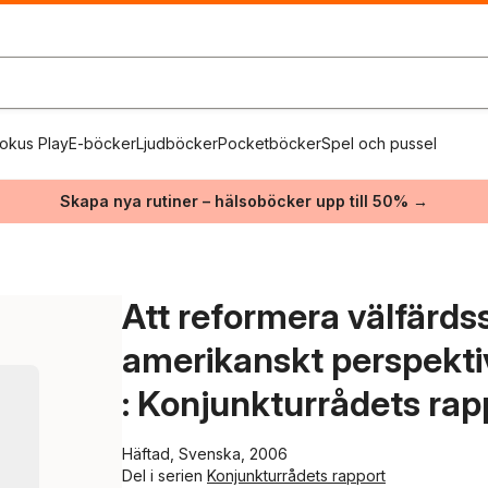
okus Play
E-böcker
Ljudböcker
Pocketböcker
Spel och pussel
Skapa nya rutiner – hälsoböcker upp till 50% →
Att reformera välfärds
amerikanskt perspekti
: Konjunkturrådets ra
Häftad, Svenska, 2006
Del i serien
Konjunkturrådets rapport