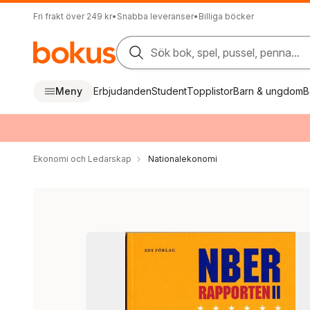
Fri frakt över 249 kr
•
Snabba leveranser
•
Billiga böcker
Sök bok, spel, pussel, penna...
Meny
Erbjudanden
Student
Topplistor
Barn & ungdom
B
Ekonomi och Ledarskap
Nationalekonomi