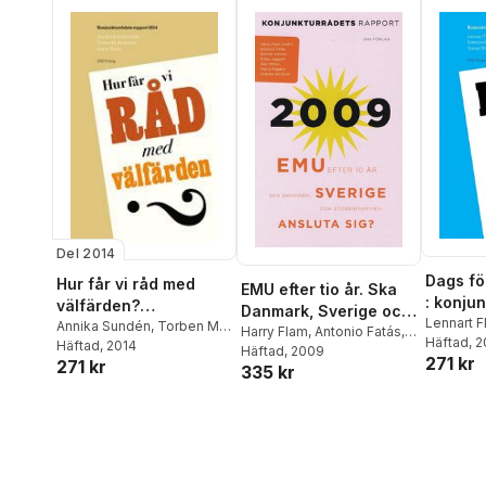
Del 2014
Dags fö
Hur får vi råd med
EMU efter tio år. Ska
: konju
välfärden?
Danmark, Sverige och
rapport
Lennart 
Konjunkturrådets
Annika Sundén
,
Torben M.
Storbritannien ansluta
Harry Flam
,
Antonio Fatás
,
Nordblo
Häftad
, 
Andersen
Häftad
, 2014
,
Jesper Roine
rapport 2014
Steinar Holden
Häftad
, 2009
,
Tullio
sig?
271 kr
Waldens
271 kr
335 kr
Jappeli
,
Ilian Minov
,
Marco
Pagano
,
Charles Wyplosz