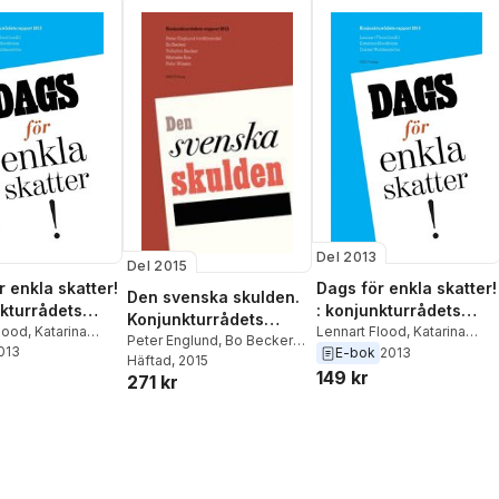
Del 2013
Del 2015
r enkla skatter!
Dags för enkla skatter!
Den svenska skulden.
nkturrådets
: konjunkturrådets
Konjunkturrådets
 2013
Flood
,
Katarina
rapport 2013
Lennart Flood
,
Katarina
rapport 2015
Peter Englund
,
Bo Becker
,
m
2013
,
Daniel
Nordblom
,
Daniel
E-bok
2013
Torbjörn Becker
Häftad
, 2015
,
Marieke
tröm
Waldenström
149 kr
271 kr
Bos
,
Per Wissén