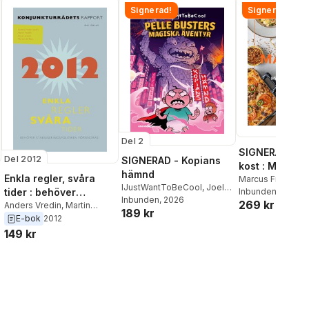
Signerad!
Signerad!
Del 2
SIGNERAD - M
Del 2012
SIGNERAD - Kopians
kost : Middag
hämnd
Enkla regler, svåra
matlådor
Marcus Frank
IJustWantToBeCool
,
Joel
Inbunden
, 2026
tider : behöver
Adolphson
Inbunden
, 2026
,
Emil Ejdemo
269 kr
stabiliseringspolitiken
Anders Vredin
,
Martin
189 kr
Beer
,
Victor Beer
Flodén
,
Anna Larsson
,
E-bok
2012
förändras?
Morten Ravn
149 kr