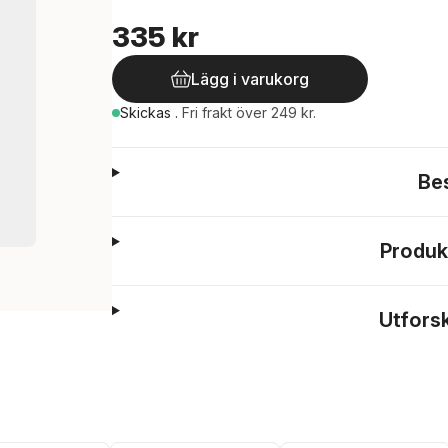
335 kr
Lägg i varukorg
Skickas
.
Fri frakt över 249 kr.
Be
Produk
Utfors