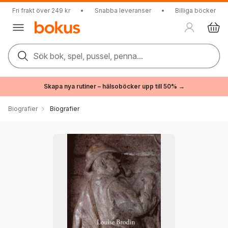
Fri frakt över 249 kr
•
Snabba leveranser
•
Billiga böcker
Sök bok, spel, pussel, penna...
Skapa nya rutiner – hälsoböcker upp till 50% →
Biografier
Biografier