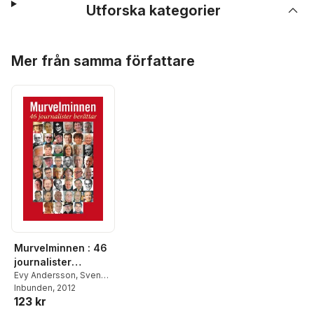
Utforska kategorier
Hoppa över listan
Mer från samma författare
Murvelminnen : 46
journalister
berättar
Evy Andersson
,
Sven
Eric Bergström
Inbunden
, 2012
,
Louise
123 kr
Brodin
,
Bosse Carsing
,
Mats Ekdahl
,
Gudrun