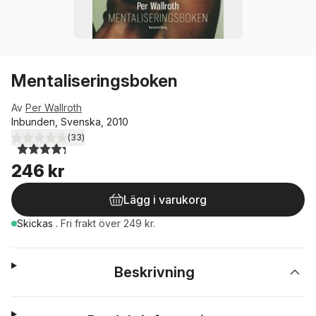
Mentaliseringsboken
Av
Per Wallroth
Inbunden, Svenska, 2010
(
33
)
4,3
utav 5 stjärnor. Totalt antal röster:
246 kr
Lägg i varukorg
Skickas
.
Fri frakt över 249 kr.
Beskrivning