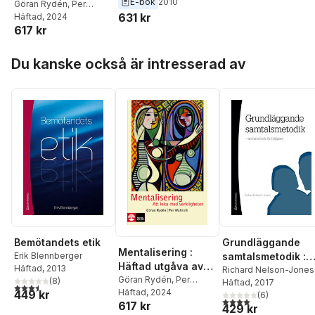
Wallroth
E-bok
2010
originalutgåvan
Göran Rydén
,
Per
631 kr
Wallroth
Häftad
, 2024
från 2008
617 kr
Hoppa över listan
Du kanske också är intresserad av
Bemötandets etik
Grundläggande
Mentalisering :
Erik Blennberger
samtalsmetodik :
Häftad utgåva av
Häftad
, 2013
en handbok för
Richard Nelson-Jones
originalutgåvan
Göran Rydén
,
Per
(
8
)
Häftad
, 2017
hjälpare
3,5
utav 5 stjärnor. Totalt antal röster:
Wallroth
Häftad
, 2024
449 kr
från 2008
(
6
)
4,0
utav 5 stjärnor. Tota
617 kr
429 kr