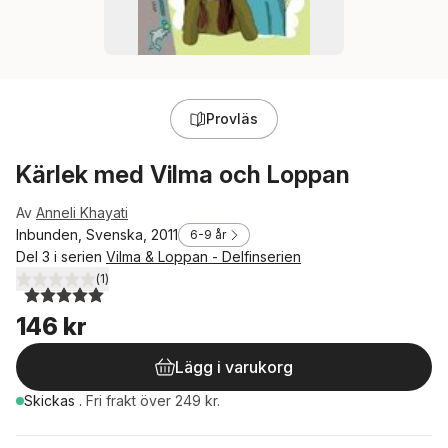
Provläs
Kärlek med Vilma och Loppan
Av
Anneli Khayati
Inbunden, Svenska, 2011
6-9 år
Del 3 i serien
Vilma & Loppan - Delfinserien
(
1
)
5,0
utav 5 stjärnor. Totalt antal röster:
146 kr
Lägg i varukorg
Skickas
.
Fri frakt över 249 kr.