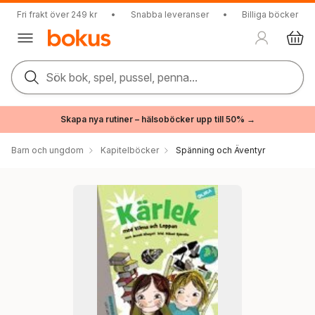
Fri frakt över 249 kr
•
Snabba leveranser
•
Billiga böcker
Sök bok, spel, pussel, penna...
Skapa nya rutiner – hälsoböcker upp till 50% →
Barn och ungdom
Kapitelböcker
Spänning och Äventyr