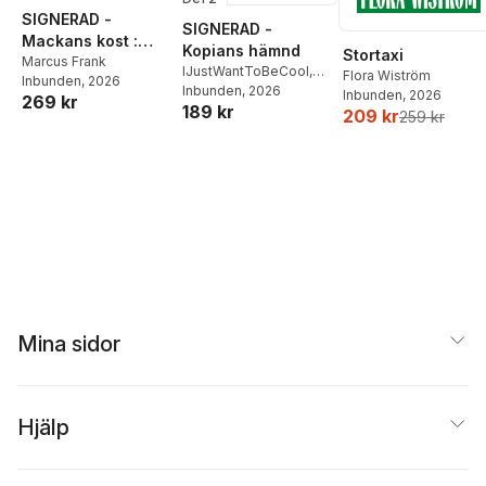
SIGNERAD -
SIGNERAD -
Mackans kost :
Kopians hämnd
Stortaxi
Middagar och
Marcus Frank
IJustWantToBeCool
,
Flora Wiström
Inbunden
, 2026
matlådor
Joel Adolphson
Inbunden
, 2026
,
Emil
Inbunden
, 2026
269 kr
189 kr
Ejdemo Beer
,
Victor
209 kr
259 kr
Beer
Mina sidor
Hjälp