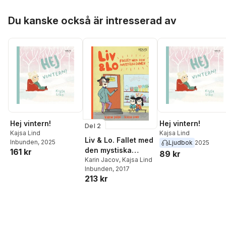
Hoppa över listan
Du kanske också är intresserad av
Hej vintern!
Hej vintern!
Del 2
Kajsa Lind
Kajsa Lind
Liv & Lo. Fallet med
Inbunden
, 2025
Ljudbok
2025
den mystiska
161 kr
89 kr
damen
Karin Jacov
,
Kajsa Lind
Inbunden
, 2017
213 kr