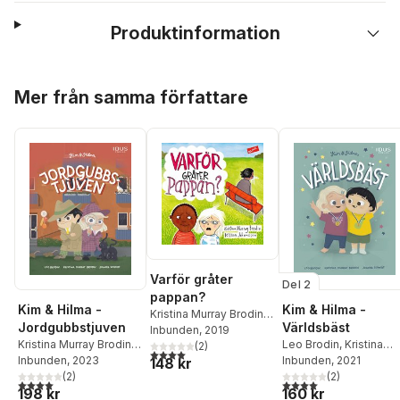
Produktinformation
Hoppa över listan
Mer från samma författare
Varför gråter
Del 2
pappan?
Kim & Hilma -
Kim & Hilma -
Kristina Murray Brodin
,
Jordgubbstjuven
Världsbäst
Bettina Johansson
Inbunden
, 2019
Kristina Murray Brodin
,
Leo Brodin
,
Kristina
(
2
)
4,0
utav 5 stjärnor. Totalt antal röster:
Leo Brodin
Inbunden
, 2023
Murray Brodin
Inbunden
, 2021
148 kr
(
2
)
(
2
)
4,0
utav 5 stjärnor. Totalt antal röster:
4,0
utav 5 stjärnor. Tota
198 kr
160 kr