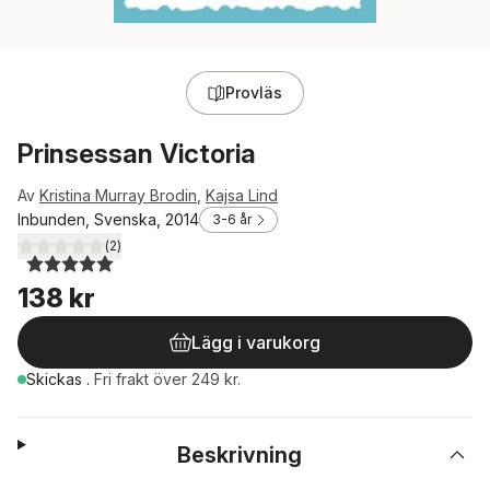
Provläs
Prinsessan Victoria
Av
Kristina Murray Brodin
,
Kajsa Lind
Inbunden, Svenska, 2014
3-6 år
(
2
)
5,0
utav 5 stjärnor. Totalt antal röster:
138 kr
Lägg i varukorg
Skickas
.
Fri frakt över 249 kr.
Beskrivning