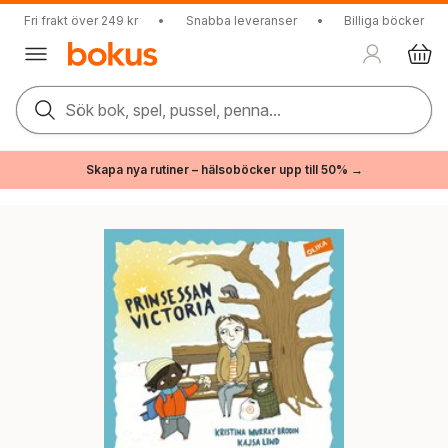
Fri frakt över 249 kr
•
Snabba leveranser
•
Billiga böcker
Sök bok, spel, pussel, penna...
Skapa nya rutiner – hälsoböcker upp till 50% →